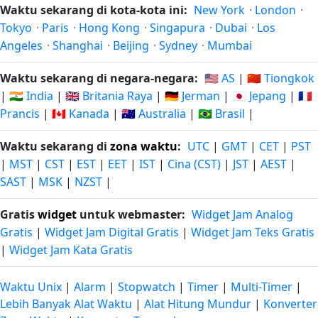
Waktu sekarang di kota-kota ini:
New York
·
London
·
Tokyo
·
Paris
·
Hong Kong
·
Singapura
·
Dubai
·
Los
Angeles
·
Shanghai
·
Beijing
·
Sydney
·
Mumbai
Waktu sekarang di negara-negara:
🇺🇸 AS
|
🇨🇳 Tiongkok
|
🇮🇳 India
|
🇬🇧 Britania Raya
|
🇩🇪 Jerman
|
🇯🇵 Jepang
|
🇫🇷
Prancis
|
🇨🇦 Kanada
|
🇦🇺 Australia
|
🇧🇷 Brasil
|
Waktu sekarang di
zona waktu
:
UTC
|
GMT
|
CET
|
PST
|
MST
|
CST
|
EST
|
EET
|
IST
|
Cina (CST)
|
JST
|
AEST
|
SAST
|
MSK
|
NZST
|
Gratis
widget
untuk webmaster:
Widget Jam Analog
Gratis
|
Widget Jam Digital Gratis
|
Widget Jam Teks Gratis
|
Widget Jam Kata Gratis
Waktu Unix
|
Alarm
|
Stopwatch
|
Timer
|
Multi-Timer
|
Lebih Banyak Alat Waktu
|
Alat Hitung Mundur
|
Konverter