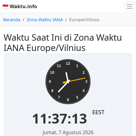
🇮🇩 Waktu.info
Beranda
Zona Waktu IANA
Europe/Vilnius
Waktu Saat Ini di Zona Waktu
IANA Europe/Vilnius
11:37:13
12
11
1
10
2
9
3
8
4
7
5
6
EEST
11:37:13
Jumat, 7 Agustus 2026