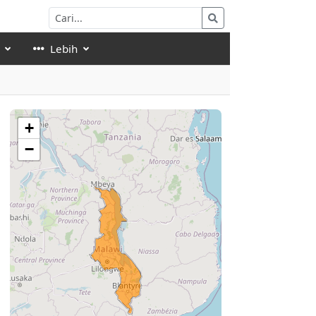
Lebih
+
−