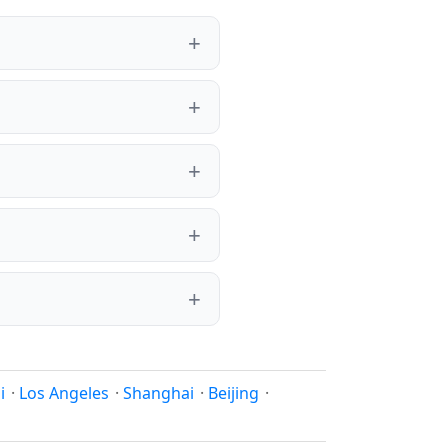
i
·
Los Angeles
·
Shanghai
·
Beijing
·