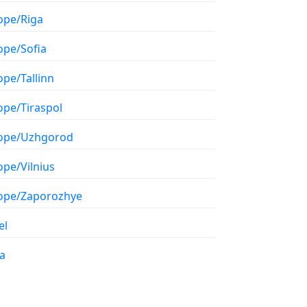
ope/Riga
ope/Sofia
ope/Tallinn
ope/Tiraspol
ope/Uzhgorod
ope/Vilnius
ope/Zaporozhye
el
a