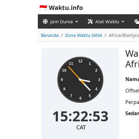
🇮🇩 Waktu.info
Jam Dunia
Alat Waktu
Beranda
Zona Waktu IANA
Africa/Blantyr
Wak
15:22:54
Afr
12
11
1
10
2
Nama
9
3
8
4
Offse
7
5
6
Perpa
15:22:54
Seda
CAT