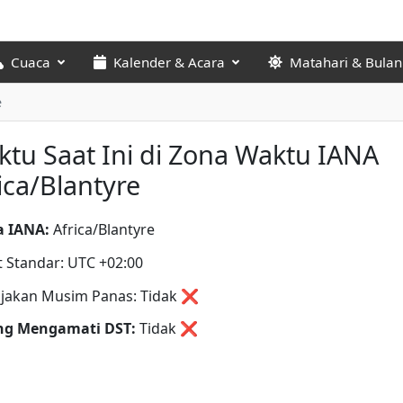
Cuaca
Kalender & Acara
Matahari & Bulan
e
tu Saat Ini di Zona Waktu IANA
ica/Blantyre
 IANA:
Africa/Blantyre
t Standar: UTC +02:00
jakan Musim Panas: Tidak ❌
ng Mengamati DST:
Tidak
❌