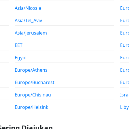
Asia/Nicosia
Eur
Asia/Tel_Aviv
Eur
Asia/Jerusalem
Eur
EET
Eur
Egypt
Eur
Europe/Athens
Eur
Europe/Bucharest
Eur
Europe/Chisinau
Isra
Europe/Helsinki
Liby
Sering Diajukan