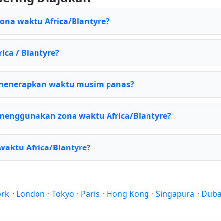
zona waktu Africa/Blantyre?
rica / Blantyre?
 menerapkan waktu musim panas?
menggunakan zona waktu Africa/Blantyre?
waktu Africa/Blantyre?
ork
·
London
·
Tokyo
·
Paris
·
Hong Kong
·
Singapura
·
Duba