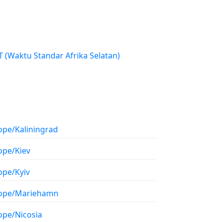
SAST (Waktu Standar Afrika Selatan)
ope/Kaliningrad
ope/Kiev
ope/Kyiv
ope/Mariehamn
ope/Nicosia