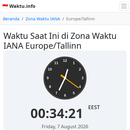
🇮🇩 Waktu.info
Beranda
Zona Waktu IANA
Europe/Tallinn
Waktu Saat Ini di Zona Waktu
IANA Europe/Tallinn
00:34:21
12
11
1
10
2
9
3
8
4
7
5
6
EEST
00:34:21
Friday, 7 August 2026