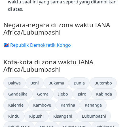
waktu saat ini yang sama seperti yang ditampilkan
di atas.
Negara-negara di zona waktu IANA
Africa/Lubumbashi
🇨🇩 Republik Demokratik Kongo
Kota-kota di zona waktu IANA
Africa/Lubumbashi
Bakwa
Beni
Bukama
Bunia
Butembo
Gandajika
Goma
Ilebo
Isiro
Kabinda
Kalemie
Kambove
Kamina
Kananga
Kindu
Kipushi
Kisangani
Lubumbashi