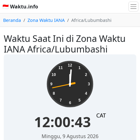
🇮🇩 Waktu.info
Beranda
Zona Waktu IANA
Africa/Lubumbashi
Waktu Saat Ini di Zona Waktu
IANA Africa/Lubumbashi
12:00:43
12
11
1
10
2
9
3
8
4
7
5
6
CAT
12:00:43
Minggu, 9 Agustus 2026