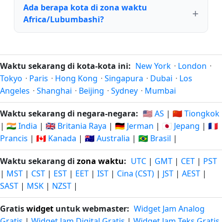
Ada berapa kota di zona waktu
Africa/Lubumbashi?
Waktu sekarang di kota-kota ini:
New York
·
London
·
Tokyo
·
Paris
·
Hong Kong
·
Singapura
·
Dubai
·
Los
Angeles
·
Shanghai
·
Beijing
·
Sydney
·
Mumbai
Waktu sekarang di negara-negara:
🇺🇸 AS
|
🇨🇳 Tiongkok
|
🇮🇳 India
|
🇬🇧 Britania Raya
|
🇩🇪 Jerman
|
🇯🇵 Jepang
|
🇫🇷
Prancis
|
🇨🇦 Kanada
|
🇦🇺 Australia
|
🇧🇷 Brasil
|
Waktu sekarang di
zona waktu
:
UTC
|
GMT
|
CET
|
PST
|
MST
|
CST
|
EST
|
EET
|
IST
|
Cina (CST)
|
JST
|
AEST
|
SAST
|
MSK
|
NZST
|
Gratis
widget
untuk webmaster:
Widget Jam Analog
Gratis
|
Widget Jam Digital Gratis
|
Widget Jam Teks Gratis