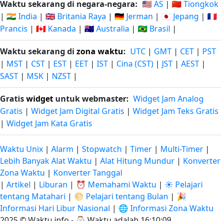
Waktu sekarang di negara-negara:
🇺🇸 AS
|
🇨🇳 Tiongkok
|
🇮🇳 India
|
🇬🇧 Britania Raya
|
🇩🇪 Jerman
|
🇯🇵 Jepang
|
🇫🇷
Prancis
|
🇨🇦 Kanada
|
🇦🇺 Australia
|
🇧🇷 Brasil
|
Waktu sekarang di
zona waktu
:
UTC
|
GMT
|
CET
|
PST
|
MST
|
CST
|
EST
|
EET
|
IST
|
Cina (CST)
|
JST
|
AEST
|
SAST
|
MSK
|
NZST
|
Gratis
widget
untuk webmaster:
Widget Jam Analog
Gratis
|
Widget Jam Digital Gratis
|
Widget Jam Teks Gratis
|
Widget Jam Kata Gratis
Waktu Unix
|
Alarm
|
Stopwatch
|
Timer
|
Multi-Timer
|
Lebih Banyak Alat Waktu
|
Alat Hitung Mundur
|
Konverter
Zona Waktu
|
Konverter Tanggal
|
Artikel
|
Liburan
|
⏰ Memahami Waktu
|
☀️ Pelajari
tentang Matahari
|
🌕 Pelajari tentang Bulan
|
🎉
Informasi Hari Libur Nasional
|
🌐 Informasi Zona Waktu
2025 © Waktu.info - ⌚
Waktu adalah 16:10:09