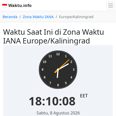
🇮🇩 Waktu.info
Beranda
Zona Waktu IANA
Europe/Kaliningrad
Waktu Saat Ini di Zona Waktu
IANA Europe/Kaliningrad
18:10:09
12
11
1
10
2
9
3
8
4
7
5
6
EET
18:10:09
Sabtu, 8 Agustus 2026