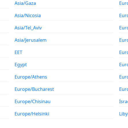
Asia/Gaza
Eur
Asia/Nicosia
Eur
Asia/Tel_Aviv
Eur
Asia/Jerusalem
Eur
EET
Eur
Egypt
Eur
Europe/Athens
Eur
Europe/Bucharest
Eur
Europe/Chisinau
Isra
Europe/Helsinki
Liby