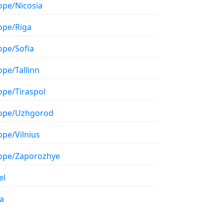
ope/Nicosia
ope/Riga
ope/Sofia
ope/Tallinn
ope/Tiraspol
ope/Uzhgorod
ope/Vilnius
ope/Zaporozhye
el
a