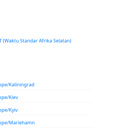
SAST (Waktu Standar Afrika Selatan)
ope/Kaliningrad
ope/Kiev
ope/Kyiv
ope/Mariehamn