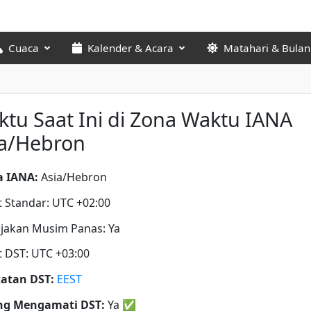
Cuaca
Kalender & Acara
Matahari & Bulan
tu Saat Ini di Zona Waktu IANA
ia/Hebron
 IANA:
Asia/Hebron
t Standar: UTC +02:00
jakan Musim Panas: Ya
t DST: UTC +03:00
atan DST:
EEST
ng Mengamati DST:
Ya
✅