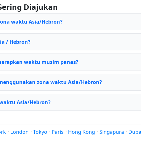
Sering Diajukan
zona waktu Asia/Hebron?
sia / Hebron?
nerapkan waktu musim panas?
 menggunakan zona waktu Asia/Hebron?
 waktu Asia/Hebron?
ork
·
London
·
Tokyo
·
Paris
·
Hong Kong
·
Singapura
·
Duba