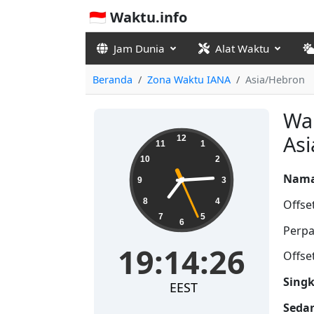
🇮🇩 Waktu.info
Jam Dunia
Alat Waktu
Beranda
Zona Waktu IANA
Asia/Hebron
Wak
19:14:27
As
12
11
1
10
2
Nama
9
3
8
4
Offse
7
5
6
Perpa
19:14:27
Offse
Singk
EEST
Seda