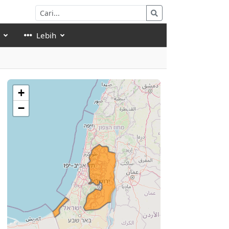
Lebih
+
−