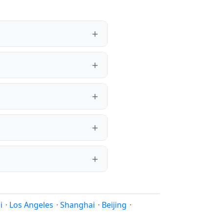
i
·
Los Angeles
·
Shanghai
·
Beijing
·