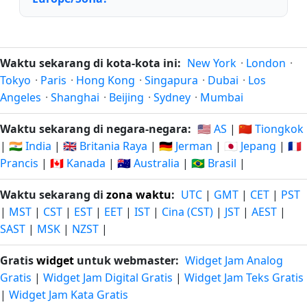
Waktu sekarang di kota-kota ini:
New York
·
London
·
Tokyo
·
Paris
·
Hong Kong
·
Singapura
·
Dubai
·
Los
Angeles
·
Shanghai
·
Beijing
·
Sydney
·
Mumbai
Waktu sekarang di negara-negara:
🇺🇸 AS
|
🇨🇳 Tiongkok
|
🇮🇳 India
|
🇬🇧 Britania Raya
|
🇩🇪 Jerman
|
🇯🇵 Jepang
|
🇫🇷
Prancis
|
🇨🇦 Kanada
|
🇦🇺 Australia
|
🇧🇷 Brasil
|
Waktu sekarang di
zona waktu
:
UTC
|
GMT
|
CET
|
PST
|
MST
|
CST
|
EST
|
EET
|
IST
|
Cina (CST)
|
JST
|
AEST
|
SAST
|
MSK
|
NZST
|
Gratis
widget
untuk webmaster:
Widget Jam Analog
Gratis
|
Widget Jam Digital Gratis
|
Widget Jam Teks Gratis
|
Widget Jam Kata Gratis