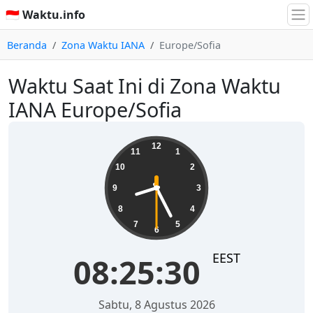
🇮🇩 Waktu.info
Beranda
Zona Waktu IANA
Europe/Sofia
Waktu Saat Ini di Zona Waktu
IANA Europe/Sofia
08:25:30
12
11
1
10
2
9
3
8
4
7
5
6
EEST
08:25:30
Sabtu, 8 Agustus 2026