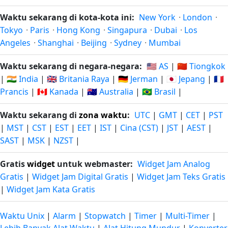
Waktu sekarang di kota-kota ini:
New York
·
London
·
Tokyo
·
Paris
·
Hong Kong
·
Singapura
·
Dubai
·
Los
Angeles
·
Shanghai
·
Beijing
·
Sydney
·
Mumbai
Waktu sekarang di negara-negara:
🇺🇸 AS
|
🇨🇳 Tiongkok
|
🇮🇳 India
|
🇬🇧 Britania Raya
|
🇩🇪 Jerman
|
🇯🇵 Jepang
|
🇫🇷
Prancis
|
🇨🇦 Kanada
|
🇦🇺 Australia
|
🇧🇷 Brasil
|
Waktu sekarang di
zona waktu
:
UTC
|
GMT
|
CET
|
PST
|
MST
|
CST
|
EST
|
EET
|
IST
|
Cina (CST)
|
JST
|
AEST
|
SAST
|
MSK
|
NZST
|
Gratis
widget
untuk webmaster:
Widget Jam Analog
Gratis
|
Widget Jam Digital Gratis
|
Widget Jam Teks Gratis
|
Widget Jam Kata Gratis
Waktu Unix
|
Alarm
|
Stopwatch
|
Timer
|
Multi-Timer
|