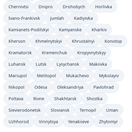
Chernivtsi
Dnipro
Drohobych
Horlivka
Ivano-Frankivsk
Jumlah
Kadiyivka
Kamianets-Podilskyi
Kamyanske
Kharkiv
Kherson
Khmelnytskyi
Khrustalnyi
Konotop
Kramatorsk
Kremenchuk
Kropyvnytskyy
Luhansk
Lutsk
Lysychansk
Makiivka
Mariupol
Melitopol
Mukachevo
Mykolayiv
Nikopol
Odesa
Oleksandriya
Pavlohrad
Poltava
Rivne
Shakhtarsk
Shostka
Sievierodonetsk
Sloviansk
Ternopil
Uman
Uzhhorod
Vinnytsya
Yenakiieve
Zhytomyr