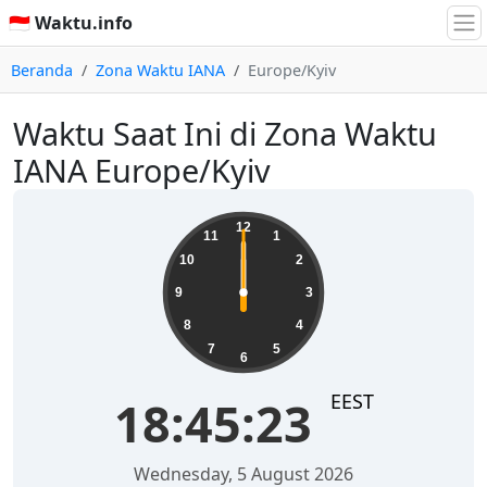
🇮🇩 Waktu.info
Beranda
Zona Waktu IANA
Europe/Kyiv
Waktu Saat Ini di Zona Waktu
IANA Europe/Kyiv
12
11
1
10
2
9
3
8
4
7
5
6
EEST
18:45:23
Wednesday, 5 August 2026