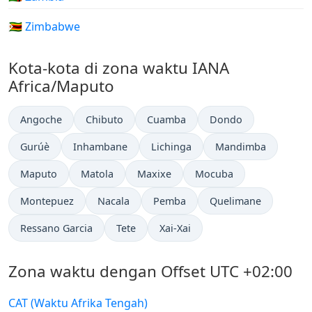
🇿🇼 Zimbabwe
Kota-kota di zona waktu IANA
Africa/Maputo
Angoche
Chibuto
Cuamba
Dondo
Gurúè
Inhambane
Lichinga
Mandimba
Maputo
Matola
Maxixe
Mocuba
Montepuez
Nacala
Pemba
Quelimane
Ressano Garcia
Tete
Xai-Xai
Zona waktu dengan Offset UTC +02:00
CAT (Waktu Afrika Tengah)