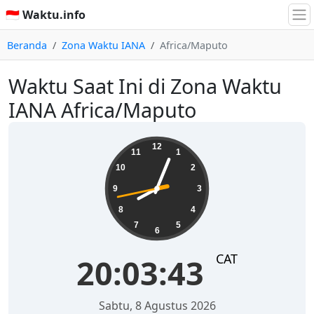
🇮🇩 Waktu.info
Beranda
Zona Waktu IANA
Africa/Maputo
Waktu Saat Ini di Zona Waktu
IANA Africa/Maputo
20:03:44
12
11
1
10
2
9
3
8
4
7
5
6
CAT
20:03:44
Sabtu, 8 Agustus 2026