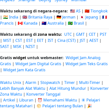
Waktu sekarang di negara-negara:
🇺🇸 AS
|
🇨🇳 Tiongkok
|
🇮🇳 India
|
🇬🇧 Britania Raya
|
🇩🇪 Jerman
|
🇯🇵 Jepang
|
🇫🇷
Prancis
|
🇨🇦 Kanada
|
🇦🇺 Australia
|
🇧🇷 Brasil
|
Waktu sekarang di
zona waktu
:
UTC
|
GMT
|
CET
|
PST
|
MST
|
CST
|
EST
|
EET
|
IST
|
Cina (CST)
|
JST
|
AEST
|
SAST
|
MSK
|
NZST
|
Gratis
widget
untuk webmaster:
Widget Jam Analog
Gratis
|
Widget Jam Digital Gratis
|
Widget Jam Teks Gratis
|
Widget Jam Kata Gratis
Waktu Unix
|
Alarm
|
Stopwatch
|
Timer
|
Multi-Timer
|
Lebih Banyak Alat Waktu
|
Alat Hitung Mundur
|
Konverter
Zona Waktu
|
Konverter Tanggal
|
Artikel
|
Liburan
|
⏰ Memahami Waktu
|
☀️ Pelajari
tentang Matahari
|
🌕 Pelajari tentang Bulan
|
🎉