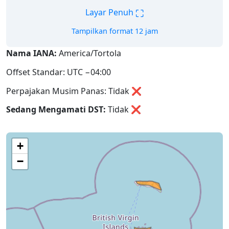
⛶
Layar Penuh
Tampilkan format 12 jam
Nama IANA:
America/Tortola
Offset Standar: UTC −04:00
Perpajakan Musim Panas: Tidak ❌
Sedang Mengamati DST:
Tidak
❌
+
−