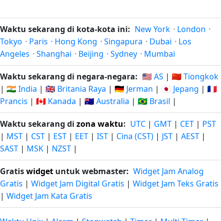
Waktu sekarang di kota-kota ini:
New York
·
London
·
Tokyo
·
Paris
·
Hong Kong
·
Singapura
·
Dubai
·
Los
Angeles
·
Shanghai
·
Beijing
·
Sydney
·
Mumbai
Waktu sekarang di negara-negara:
🇺🇸 AS
|
🇨🇳 Tiongkok
|
🇮🇳 India
|
🇬🇧 Britania Raya
|
🇩🇪 Jerman
|
🇯🇵 Jepang
|
🇫🇷
Prancis
|
🇨🇦 Kanada
|
🇦🇺 Australia
|
🇧🇷 Brasil
|
Waktu sekarang di
zona waktu
:
UTC
|
GMT
|
CET
|
PST
|
MST
|
CST
|
EST
|
EET
|
IST
|
Cina (CST)
|
JST
|
AEST
|
SAST
|
MSK
|
NZST
|
Gratis
widget
untuk webmaster:
Widget Jam Analog
Gratis
|
Widget Jam Digital Gratis
|
Widget Jam Teks Gratis
|
Widget Jam Kata Gratis