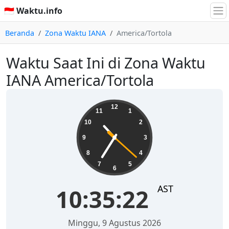
🇮🇩 Waktu.info
Beranda
Zona Waktu IANA
America/Tortola
Waktu Saat Ini di Zona Waktu
IANA America/Tortola
10:35:22
12
11
1
10
2
9
3
8
4
7
5
6
AST
10:35:22
Minggu, 9 Agustus 2026