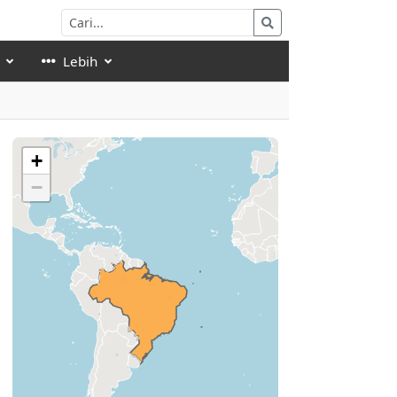
Lebih
+
−