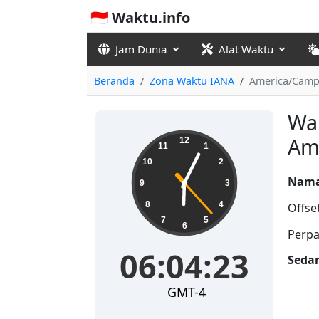
🇮🇩 Waktu.info
Jam Dunia
Alat Waktu
Beranda
Zona Waktu IANA
America/Cam
Wak
06:04:23
Am
12
11
1
10
2
Nama
9
3
8
4
Offse
7
5
6
Perpa
06:04:23
Seda
GMT-4