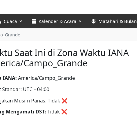
Cuaca
Kalender & Acara
Matahari & Bulan
po_Grande
tu Saat Ini di Zona Waktu IANA
erica/Campo_Grande
 IANA:
America/Campo_Grande
t Standar: UTC −04:00
jakan Musim Panas: Tidak ❌
ng Mengamati DST:
Tidak
❌