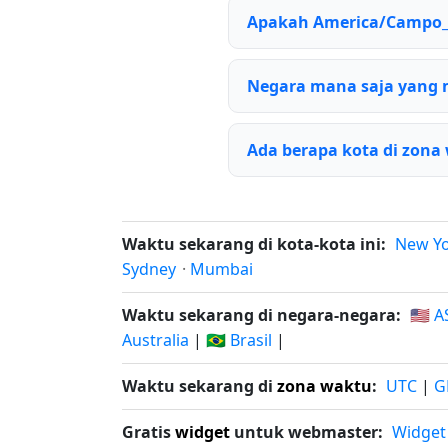
Apakah America/Campo_
Negara mana saja yang
Ada berapa kota di zon
Waktu sekarang di kota-kota ini:
New Y
Sydney
·
Mumbai
Waktu sekarang di negara-negara:
🇺🇸 A
Australia
|
🇧🇷 Brasil
|
Waktu sekarang di
zona waktu
:
UTC
|
G
Gratis
widget
untuk webmaster:
Widget