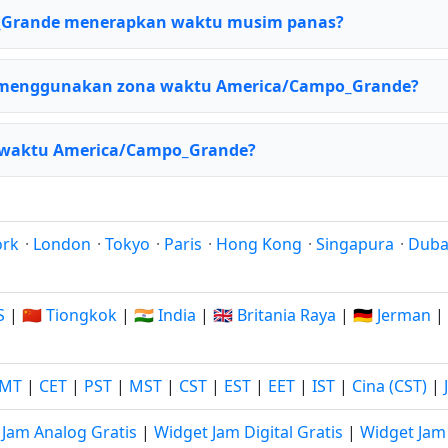
Grande menerapkan waktu musim panas?
 menggunakan zona waktu America/Campo_Grande?
a waktu America/Campo_Grande?
ork
·
London
·
Tokyo
·
Paris
·
Hong Kong
·
Singapura
·
Duba
S
|
🇨🇳 Tiongkok
|
🇮🇳 India
|
🇬🇧 Britania Raya
|
🇩🇪 Jerman
|
MT
|
CET
|
PST
|
MST
|
CST
|
EST
|
EET
|
IST
|
Cina (CST)
|
 Jam Analog Gratis
|
Widget Jam Digital Gratis
|
Widget Jam 