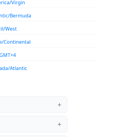
rica/Virgin
antic/Bermuda
il/West
e/Continental
/GMT+4
ada/Atlantic