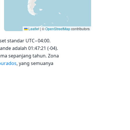
Leaflet
|
©
OpenStreetMap
contributors
et standar UTC−04:00.
nde adalah 01:47:21 (-04).
ama sepanjang tahun. Zona
urados
, yang semuanya