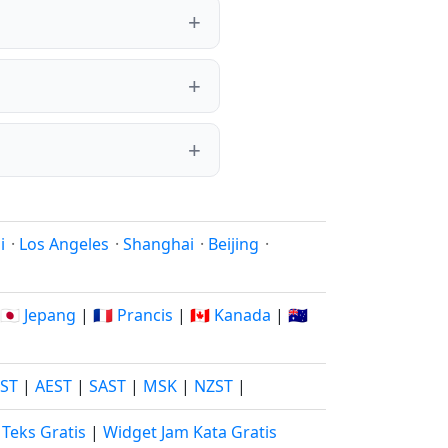
i
·
Los Angeles
·
Shanghai
·
Beijing
·
🇯🇵 Jepang
|
🇫🇷 Prancis
|
🇨🇦 Kanada
|
🇦🇺
JST
|
AEST
|
SAST
|
MSK
|
NZST
|
Teks Gratis
|
Widget Jam Kata Gratis