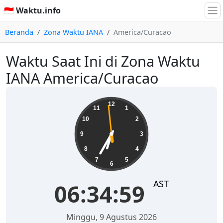
🇮🇩 Waktu.info
Beranda
Zona Waktu IANA
America/Curacao
Waktu Saat Ini di Zona Waktu
IANA America/Curacao
06:34:59
12
11
1
10
2
9
3
8
4
7
5
6
AST
06:34:59
Minggu, 9 Agustus 2026