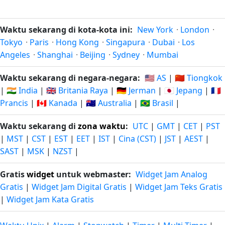
Waktu sekarang di kota-kota ini:
New York
·
London
·
Tokyo
·
Paris
·
Hong Kong
·
Singapura
·
Dubai
·
Los
Angeles
·
Shanghai
·
Beijing
·
Sydney
·
Mumbai
Waktu sekarang di negara-negara:
🇺🇸 AS
|
🇨🇳 Tiongkok
|
🇮🇳 India
|
🇬🇧 Britania Raya
|
🇩🇪 Jerman
|
🇯🇵 Jepang
|
🇫🇷
Prancis
|
🇨🇦 Kanada
|
🇦🇺 Australia
|
🇧🇷 Brasil
|
Waktu sekarang di
zona waktu
:
UTC
|
GMT
|
CET
|
PST
|
MST
|
CST
|
EST
|
EET
|
IST
|
Cina (CST)
|
JST
|
AEST
|
SAST
|
MSK
|
NZST
|
Gratis
widget
untuk webmaster:
Widget Jam Analog
Gratis
|
Widget Jam Digital Gratis
|
Widget Jam Teks Gratis
|
Widget Jam Kata Gratis