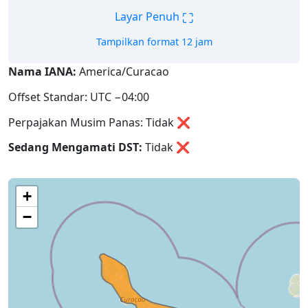
⛶
Layar Penuh
Tampilkan format 12 jam
Nama IANA:
America/Curacao
Offset Standar: UTC −04:00
Perpajakan Musim Panas: Tidak ❌
Sedang Mengamati DST:
Tidak
❌
+
−