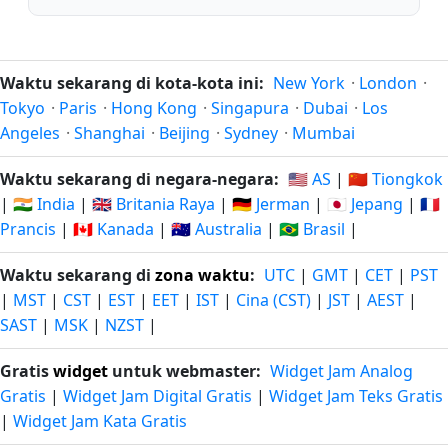
Waktu sekarang di kota-kota ini:
New York
·
London
·
Tokyo
·
Paris
·
Hong Kong
·
Singapura
·
Dubai
·
Los
Angeles
·
Shanghai
·
Beijing
·
Sydney
·
Mumbai
Waktu sekarang di negara-negara:
🇺🇸 AS
|
🇨🇳 Tiongkok
|
🇮🇳 India
|
🇬🇧 Britania Raya
|
🇩🇪 Jerman
|
🇯🇵 Jepang
|
🇫🇷
Prancis
|
🇨🇦 Kanada
|
🇦🇺 Australia
|
🇧🇷 Brasil
|
Waktu sekarang di
zona waktu
:
UTC
|
GMT
|
CET
|
PST
|
MST
|
CST
|
EST
|
EET
|
IST
|
Cina (CST)
|
JST
|
AEST
|
SAST
|
MSK
|
NZST
|
Gratis
widget
untuk webmaster:
Widget Jam Analog
Gratis
|
Widget Jam Digital Gratis
|
Widget Jam Teks Gratis
|
Widget Jam Kata Gratis