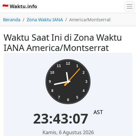
🇮🇩 Waktu.info
Beranda
Zona Waktu IANA
America/Montserrat
Waktu Saat Ini di Zona Waktu
IANA America/Montserrat
23:43:08
12
11
1
10
2
9
3
8
4
7
5
6
AST
23:43:08
Kamis, 6 Agustus 2026