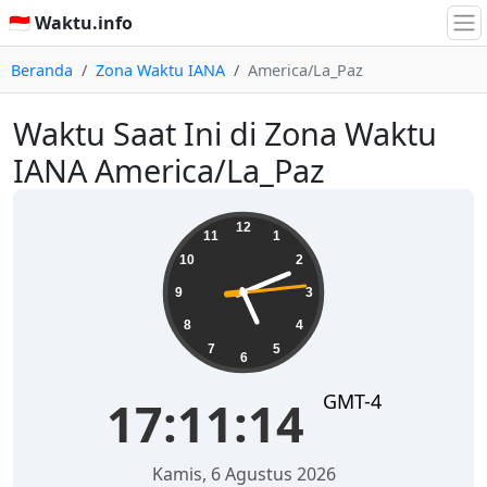
🇮🇩 Waktu.info
Beranda
Zona Waktu IANA
America/La_Paz
Waktu Saat Ini di Zona Waktu
IANA America/La_Paz
17:11:14
12
11
1
10
2
9
3
8
4
7
5
6
GMT-4
17:11:14
Kamis, 6 Agustus 2026