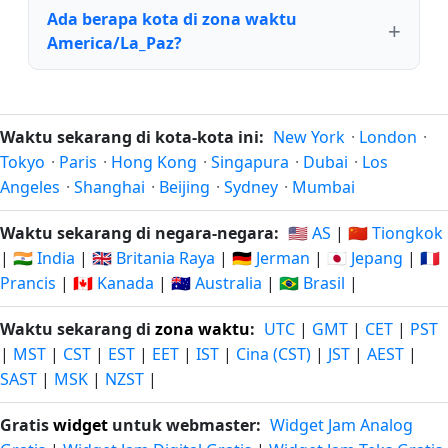
Ada berapa kota di zona waktu
America/La_Paz?
Waktu sekarang di kota-kota ini:
New York
·
London
·
Tokyo
·
Paris
·
Hong Kong
·
Singapura
·
Dubai
·
Los
Angeles
·
Shanghai
·
Beijing
·
Sydney
·
Mumbai
Waktu sekarang di negara-negara:
🇺🇸 AS
|
🇨🇳 Tiongkok
|
🇮🇳 India
|
🇬🇧 Britania Raya
|
🇩🇪 Jerman
|
🇯🇵 Jepang
|
🇫🇷
Prancis
|
🇨🇦 Kanada
|
🇦🇺 Australia
|
🇧🇷 Brasil
|
Waktu sekarang di
zona waktu
:
UTC
|
GMT
|
CET
|
PST
|
MST
|
CST
|
EST
|
EET
|
IST
|
Cina (CST)
|
JST
|
AEST
|
SAST
|
MSK
|
NZST
|
Gratis
widget
untuk webmaster:
Widget Jam Analog