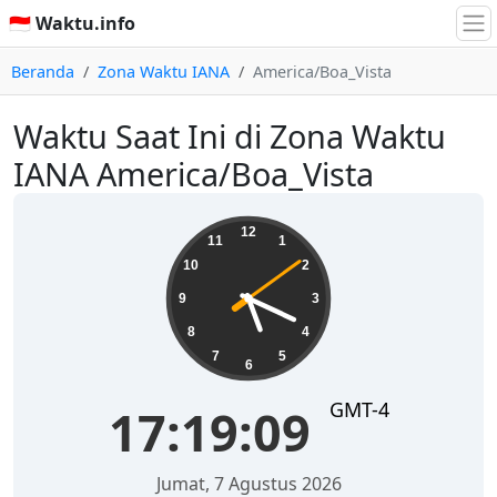
🇮🇩 Waktu.info
Beranda
Zona Waktu IANA
America/Boa_Vista
Waktu Saat Ini di Zona Waktu
IANA America/Boa_Vista
17:19:10
12
11
1
10
2
9
3
8
4
7
5
6
GMT-4
17:19:10
Jumat, 7 Agustus 2026