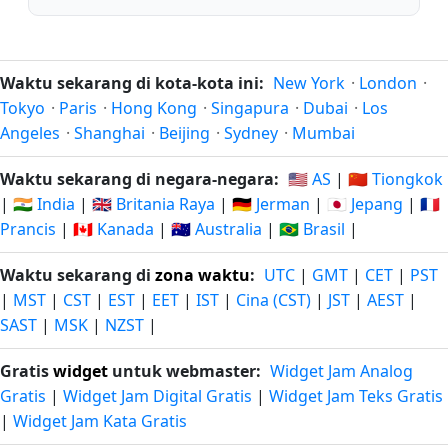
Waktu sekarang di kota-kota ini:
New York
·
London
·
Tokyo
·
Paris
·
Hong Kong
·
Singapura
·
Dubai
·
Los
Angeles
·
Shanghai
·
Beijing
·
Sydney
·
Mumbai
Waktu sekarang di negara-negara:
🇺🇸 AS
|
🇨🇳 Tiongkok
|
🇮🇳 India
|
🇬🇧 Britania Raya
|
🇩🇪 Jerman
|
🇯🇵 Jepang
|
🇫🇷
Prancis
|
🇨🇦 Kanada
|
🇦🇺 Australia
|
🇧🇷 Brasil
|
Waktu sekarang di
zona waktu
:
UTC
|
GMT
|
CET
|
PST
|
MST
|
CST
|
EST
|
EET
|
IST
|
Cina (CST)
|
JST
|
AEST
|
SAST
|
MSK
|
NZST
|
Gratis
widget
untuk webmaster:
Widget Jam Analog
Gratis
|
Widget Jam Digital Gratis
|
Widget Jam Teks Gratis
|
Widget Jam Kata Gratis