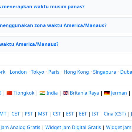
 menerapkan waktu musim panas?
 menggunakan zona waktu America/Manaus?
a waktu America/Manaus?
ork
·
London
·
Tokyo
·
Paris
·
Hong Kong
·
Singapura
·
Duba
S
|
🇨🇳 Tiongkok
|
🇮🇳 India
|
🇬🇧 Britania Raya
|
🇩🇪 Jerman
|
MT
|
CET
|
PST
|
MST
|
CST
|
EST
|
EET
|
IST
|
Cina (CST)
|
 Jam Analog Gratis
|
Widget Jam Digital Gratis
|
Widget Jam 