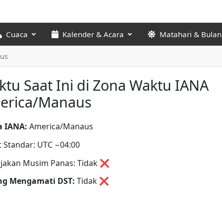
Cuaca
Kalender & Acara
Matahari & Bulan
us
tu Saat Ini di Zona Waktu IANA
erica/Manaus
 IANA:
America/Manaus
t Standar: UTC −04:00
jakan Musim Panas: Tidak ❌
ng Mengamati DST:
Tidak
❌