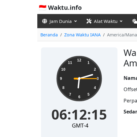
🇮🇩 Waktu.info
Jam Dunia
Alat Waktu
Beranda
Zona Waktu IANA
America/Mana
Wak
06:12:15
Am
12
11
1
10
2
Nama
9
3
8
4
Offse
7
5
6
Perpa
06:12:15
Seda
GMT-4