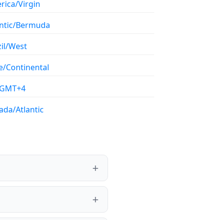
rica/Virgin
antic/Bermuda
il/West
e/Continental
/GMT+4
ada/Atlantic