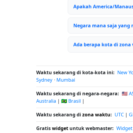
Apakah America/Manaus
Negara mana saja yang
Ada berapa kota di zon
Waktu sekarang di kota-kota ini:
New Y
Sydney
·
Mumbai
Waktu sekarang di negara-negara:
🇺🇸 A
Australia
|
🇧🇷 Brasil
|
Waktu sekarang di
zona waktu
:
UTC
|
G
Gratis
widget
untuk webmaster:
Widget