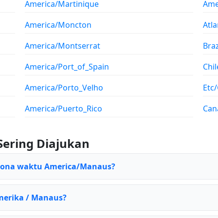
America/Martinique
Ame
America/Moncton
Atl
America/Montserrat
Braz
America/Port_of_Spain
Chil
America/Porto_Velho
Etc
America/Puerto_Rico
Can
Sering Diajukan
 zona waktu America/Manaus?
Amerika / Manaus?