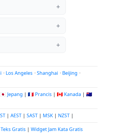
i
·
Los Angeles
·
Shanghai
·
Beijing
·
🇯🇵 Jepang
|
🇫🇷 Prancis
|
🇨🇦 Kanada
|
🇦🇺
JST
|
AEST
|
SAST
|
MSK
|
NZST
|
Teks Gratis
|
Widget Jam Kata Gratis