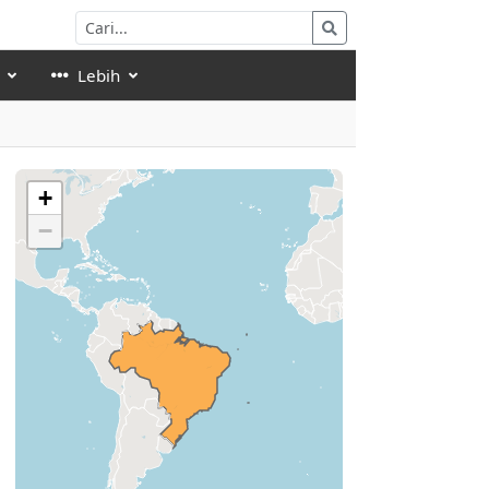
Lebih
+
−