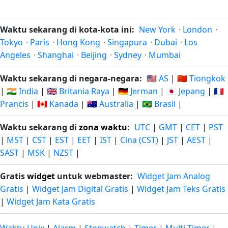
Waktu sekarang di kota-kota ini:
New York
·
London
·
Tokyo
·
Paris
·
Hong Kong
·
Singapura
·
Dubai
·
Los
Angeles
·
Shanghai
·
Beijing
·
Sydney
·
Mumbai
Waktu sekarang di negara-negara:
🇺🇸 AS
|
🇨🇳 Tiongkok
|
🇮🇳 India
|
🇬🇧 Britania Raya
|
🇩🇪 Jerman
|
🇯🇵 Jepang
|
🇫🇷
Prancis
|
🇨🇦 Kanada
|
🇦🇺 Australia
|
🇧🇷 Brasil
|
Waktu sekarang di
zona waktu
:
UTC
|
GMT
|
CET
|
PST
|
MST
|
CST
|
EST
|
EET
|
IST
|
Cina (CST)
|
JST
|
AEST
|
SAST
|
MSK
|
NZST
|
Gratis
widget
untuk webmaster:
Widget Jam Analog
Gratis
|
Widget Jam Digital Gratis
|
Widget Jam Teks Gratis
|
Widget Jam Kata Gratis