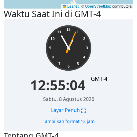
Leaflet
|
©
OpenStreetMap
contributors
Waktu Saat Ini di GMT-4
12:55:04
12
11
1
10
2
9
3
8
4
7
5
6
GMT-4
12:55:04
Sabtu, 8 Agustus 2026
⛶
Layar Penuh
Tampilkan format 12 jam
Tentang GMT-4