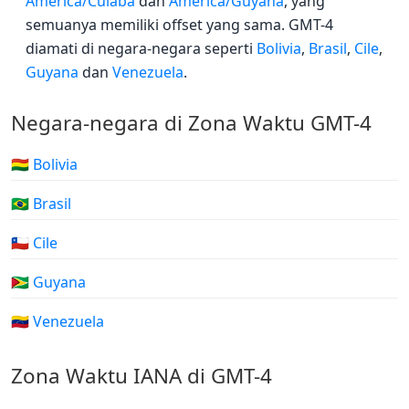
America/Cuiaba
dan
America/Guyana
, yang
semuanya memiliki offset yang sama. GMT-4
diamati di negara-negara seperti
Bolivia
,
Brasil
,
Cile
,
Guyana
dan
Venezuela
.
Negara-negara di Zona Waktu GMT-4
🇧🇴 Bolivia
🇧🇷 Brasil
🇨🇱 Cile
🇬🇾 Guyana
🇻🇪 Venezuela
Zona Waktu IANA di GMT-4