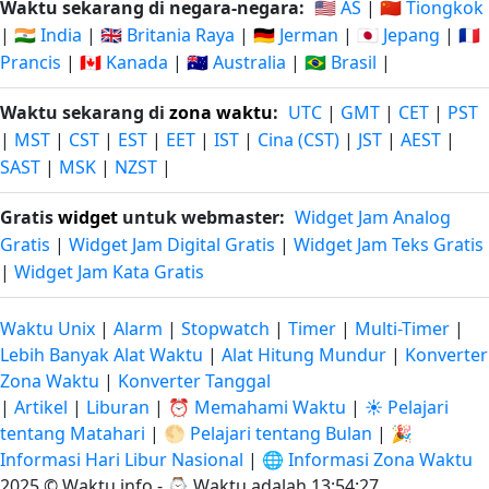
Waktu sekarang di negara-negara:
🇺🇸 AS
|
🇨🇳 Tiongkok
|
🇮🇳 India
|
🇬🇧 Britania Raya
|
🇩🇪 Jerman
|
🇯🇵 Jepang
|
🇫🇷
Prancis
|
🇨🇦 Kanada
|
🇦🇺 Australia
|
🇧🇷 Brasil
|
Waktu sekarang di
zona waktu
:
UTC
|
GMT
|
CET
|
PST
|
MST
|
CST
|
EST
|
EET
|
IST
|
Cina (CST)
|
JST
|
AEST
|
SAST
|
MSK
|
NZST
|
Gratis
widget
untuk webmaster:
Widget Jam Analog
Gratis
|
Widget Jam Digital Gratis
|
Widget Jam Teks Gratis
|
Widget Jam Kata Gratis
Waktu Unix
|
Alarm
|
Stopwatch
|
Timer
|
Multi-Timer
|
Lebih Banyak Alat Waktu
|
Alat Hitung Mundur
|
Konverter
Zona Waktu
|
Konverter Tanggal
|
Artikel
|
Liburan
|
⏰ Memahami Waktu
|
☀️ Pelajari
tentang Matahari
|
🌕 Pelajari tentang Bulan
|
🎉
Informasi Hari Libur Nasional
|
🌐 Informasi Zona Waktu
2025 © Waktu.info - ⌚
Waktu adalah 13:54:27