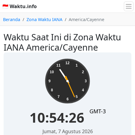
🇮🇩 Waktu.info
Beranda
Zona Waktu IANA
America/Cayenne
Waktu Saat Ini di Zona Waktu
IANA America/Cayenne
10:54:27
12
11
1
10
2
9
3
8
4
7
5
6
GMT-3
10:54:27
Jumat, 7 Agustus 2026