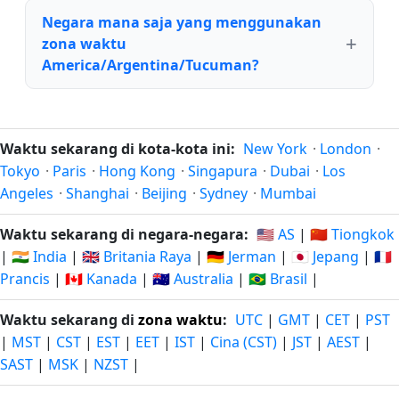
Negara mana saja yang menggunakan
zona waktu
America/Argentina/Tucuman?
Waktu sekarang di kota-kota ini:
New York
·
London
·
Tokyo
·
Paris
·
Hong Kong
·
Singapura
·
Dubai
·
Los
Angeles
·
Shanghai
·
Beijing
·
Sydney
·
Mumbai
Waktu sekarang di negara-negara:
🇺🇸 AS
|
🇨🇳 Tiongkok
|
🇮🇳 India
|
🇬🇧 Britania Raya
|
🇩🇪 Jerman
|
🇯🇵 Jepang
|
🇫🇷
Prancis
|
🇨🇦 Kanada
|
🇦🇺 Australia
|
🇧🇷 Brasil
|
Waktu sekarang di
zona waktu
:
UTC
|
GMT
|
CET
|
PST
|
MST
|
CST
|
EST
|
EET
|
IST
|
Cina (CST)
|
JST
|
AEST
|
SAST
|
MSK
|
NZST
|