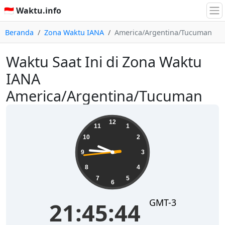
🇮🇩 Waktu.info
Beranda
Zona Waktu IANA
America/Argentina/Tucuman
Waktu Saat Ini di Zona Waktu
IANA
America/Argentina/Tucuman
21:45:45
12
11
1
10
2
9
3
8
4
7
5
6
GMT-3
21:45:45