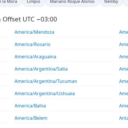
e la Mora
Limpio
Mariano Roque Alonso
Nemby
 Offset UTC −03:00
America/Mendoza
Ame
America/Rosario
Ame
America/Araguaina
Ame
America/Argentina/Salta
Ame
America/Argentina/Tucuman
Ame
America/Argentina/Ushuaia
Ame
America/Bahia
Ame
America/Belem
Ant