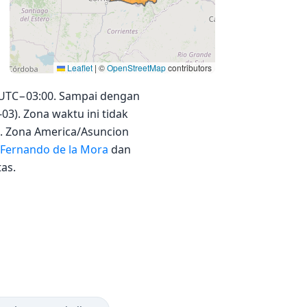
Leaflet
|
©
OpenStreetMap
contributors
r UTC−03:00. Sampai dengan
03). Zona waktu ini tidak
. Zona America/Asuncion
Fernando de la Mora
dan
as.