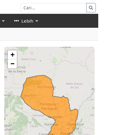
Lebih
+
−