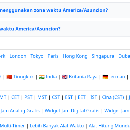
 menggunakan zona waktu America/Asuncion?
 waktu America/Asuncion?
ork
·
London
·
Tokyo
·
Paris
·
Hong Kong
·
Singapura
·
Duba
S
|
🇨🇳 Tiongkok
|
🇮🇳 India
|
🇬🇧 Britania Raya
|
🇩🇪 Jerman
|
MT
|
CET
|
PST
|
MST
|
CST
|
EST
|
EET
|
IST
|
Cina (CST)
|
 Jam Analog Gratis
|
Widget Jam Digital Gratis
|
Widget Jam 
Multi-Timer
|
Lebih Banyak Alat Waktu
|
Alat Hitung Mund