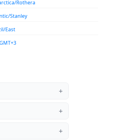
arctica/Rothera
ntic/Stanley
il/East
/GMT+3