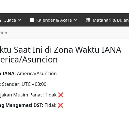
Cuaca
Kalender & Acara
Matahari & Bulan
cion
tu Saat Ini di Zona Waktu IANA
erica/Asuncion
 IANA:
America/Asuncion
t Standar: UTC −03:00
jakan Musim Panas: Tidak ❌
ng Mengamati DST:
Tidak
❌