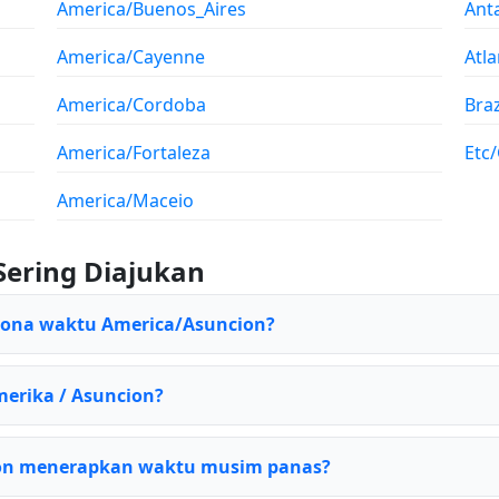
America/Buenos_Aires
Ant
America/Cayenne
Atla
America/Cordoba
Braz
America/Fortaleza
Etc
America/Maceio
Sering Diajukan
 zona waktu America/Asuncion?
merika / Asuncion?
on menerapkan waktu musim panas?