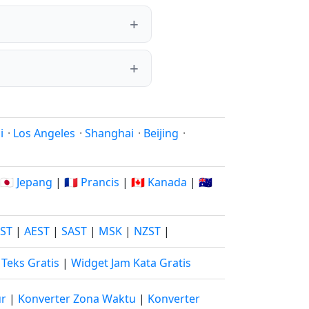
i
·
Los Angeles
·
Shanghai
·
Beijing
·
🇯🇵 Jepang
|
🇫🇷 Prancis
|
🇨🇦 Kanada
|
🇦🇺
JST
|
AEST
|
SAST
|
MSK
|
NZST
|
Teks Gratis
|
Widget Jam Kata Gratis
ur
|
Konverter Zona Waktu
|
Konverter