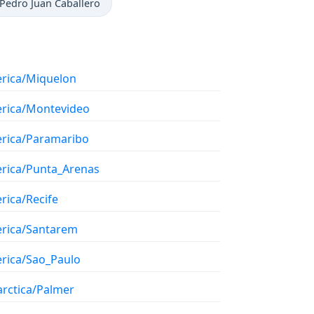
Pedro Juan Caballero
rica/Miquelon
rica/Montevideo
rica/Paramaribo
rica/Punta_Arenas
rica/Recife
rica/Santarem
rica/Sao_Paulo
arctica/Palmer