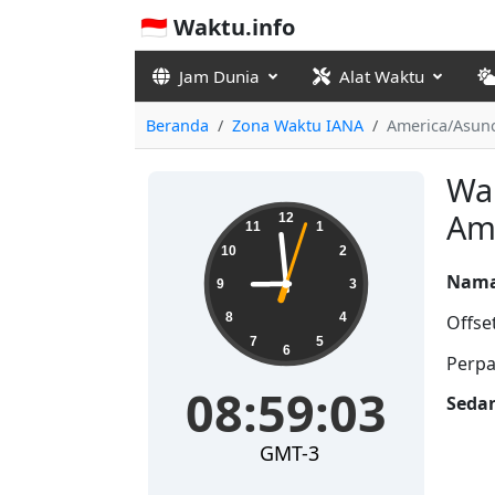
🇮🇩 Waktu.info
Jam Dunia
Alat Waktu
Beranda
Zona Waktu IANA
America/Asun
Wak
08:59:03
Am
12
11
1
10
2
Nama
9
3
8
4
Offse
7
5
6
Perpa
08:59:03
Seda
GMT-3