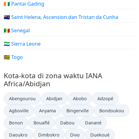
🇨🇮 Pantai Gading
🇸🇭 Saint Helena, Ascension dan Tristan da Cunha
🇸🇳 Senegal
🇸🇱 Sierra Leone
🇹🇬 Togo
Kota-kota di zona waktu IANA
Africa/Abidjan
Abengourou
Abidjan
Abobo
Adzopé
Agboville
Anyama
Bingerville
Bondoukou
Bonon
Bouaflé
Dabou
Danané
Daoukro
Dimbokro
Divo
Duekoué