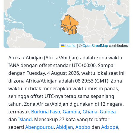
Leaflet
|
©
OpenStreetMap
contributors
Afrika / Abidjan (Africa/Abidjan) adalah zona waktu
IANA dengan offset standar UTC+00:00. Sampai
dengan Tuesday, 4 August 2026, waktu lokal saat ini
di zona Africa/Abidjan adalah 08:29:53 (GMT). Zona
waktu ini tidak menerapkan waktu musim panas,
sehingga offset UTC-nya tetap sama sepanjang
tahun. Zona Africa/Abidjan digunakan di 12 negara,
termasuk
Burkina Faso
,
Gambia
,
Ghana
,
Guinea
dan
Island
. Mencakup 27 kota yang terdaftar
seperti
Abengourou
,
Abidjan
,
Abobo
dan
Adzopé
,