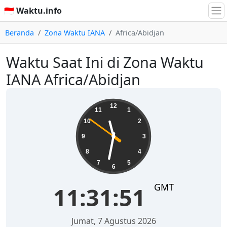
🇮🇩 Waktu.info
Beranda
Zona Waktu IANA
Africa/Abidjan
Waktu Saat Ini di Zona Waktu
IANA Africa/Abidjan
11:31:52
12
11
1
10
2
9
3
8
4
7
5
6
GMT
11:31:52
Jumat, 7 Agustus 2026