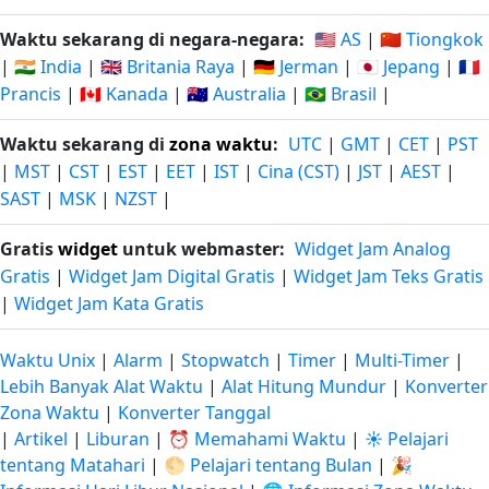
Waktu sekarang di negara-negara:
🇺🇸 AS
|
🇨🇳 Tiongkok
|
🇮🇳 India
|
🇬🇧 Britania Raya
|
🇩🇪 Jerman
|
🇯🇵 Jepang
|
🇫🇷
Prancis
|
🇨🇦 Kanada
|
🇦🇺 Australia
|
🇧🇷 Brasil
|
Waktu sekarang di
zona waktu
:
UTC
|
GMT
|
CET
|
PST
|
MST
|
CST
|
EST
|
EET
|
IST
|
Cina (CST)
|
JST
|
AEST
|
SAST
|
MSK
|
NZST
|
Gratis
widget
untuk webmaster:
Widget Jam Analog
Gratis
|
Widget Jam Digital Gratis
|
Widget Jam Teks Gratis
|
Widget Jam Kata Gratis
Waktu Unix
|
Alarm
|
Stopwatch
|
Timer
|
Multi-Timer
|
Lebih Banyak Alat Waktu
|
Alat Hitung Mundur
|
Konverter
Zona Waktu
|
Konverter Tanggal
|
Artikel
|
Liburan
|
⏰ Memahami Waktu
|
☀️ Pelajari
tentang Matahari
|
🌕 Pelajari tentang Bulan
|
🎉