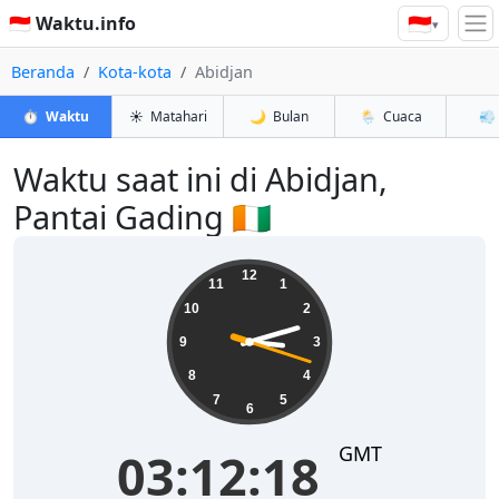
🇮🇩
🇮🇩 Waktu.info
▾
Beranda
Kota-kota
Abidjan
⏱️
Waktu
☀️
Matahari
🌙
Bulan
🌦️
Cuaca
💨
Waktu saat ini di Abidjan,
Pantai Gading 🇨🇮
03:12:19
12
11
1
10
2
9
3
8
4
7
5
6
GMT
03:12:19