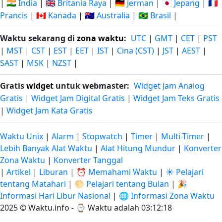
|
🇮🇳 India
|
🇬🇧 Britania Raya
|
🇩🇪 Jerman
|
🇯🇵 Jepang
|
🇫🇷
Prancis
|
🇨🇦 Kanada
|
🇦🇺 Australia
|
🇧🇷 Brasil
|
Waktu sekarang di
zona waktu
:
UTC
|
GMT
|
CET
|
PST
|
MST
|
CST
|
EST
|
EET
|
IST
|
Cina (CST)
|
JST
|
AEST
|
SAST
|
MSK
|
NZST
|
Gratis
widget
untuk webmaster:
Widget Jam Analog
Gratis
|
Widget Jam Digital Gratis
|
Widget Jam Teks Gratis
|
Widget Jam Kata Gratis
Waktu Unix
|
Alarm
|
Stopwatch
|
Timer
|
Multi-Timer
|
Lebih Banyak Alat Waktu
|
Alat Hitung Mundur
|
Konverter
Zona Waktu
|
Konverter Tanggal
|
Artikel
|
Liburan
|
⏰ Memahami Waktu
|
☀️ Pelajari
tentang Matahari
|
🌕 Pelajari tentang Bulan
|
🎉
Informasi Hari Libur Nasional
|
🌐 Informasi Zona Waktu
2025 © Waktu.info - ⌚
Waktu adalah 03:12:19