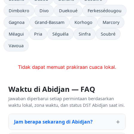
Dimbokro
Divo
Duekoué
Ferkessédougou
Gagnoa
Grand-Bassam
Korhogo
Marcory
Méagui
Pria
Séguéla
Sinfra
Soubré
Vavoua
Tidak dapat memuat prakiraan cuaca lokal.
Waktu di Abidjan — FAQ
Jawaban diperbarui setiap permintaan berdasarkan
waktu lokal, zona waktu, dan status DST Abidjan saat ini.
Jam berapa sekarang di Abidjan?