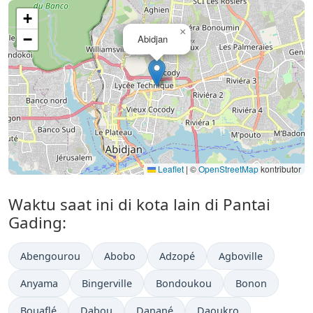
+
×
−
Abidjan
Leaflet
|
©
OpenStreetMap
kontributor
Waktu saat ini di kota lain di Pantai
Gading:
Abengourou
Abobo
Adzopé
Agboville
Anyama
Bingerville
Bondoukou
Bonon
Bouaflé
Dabou
Danané
Daoukro