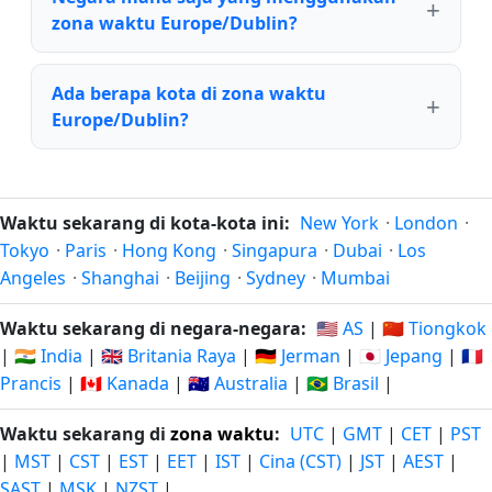
zona waktu Europe/Dublin?
Ada berapa kota di zona waktu
Europe/Dublin?
Waktu sekarang di kota-kota ini:
New York
·
London
·
Tokyo
·
Paris
·
Hong Kong
·
Singapura
·
Dubai
·
Los
Angeles
·
Shanghai
·
Beijing
·
Sydney
·
Mumbai
Waktu sekarang di negara-negara:
🇺🇸 AS
|
🇨🇳 Tiongkok
|
🇮🇳 India
|
🇬🇧 Britania Raya
|
🇩🇪 Jerman
|
🇯🇵 Jepang
|
🇫🇷
Prancis
|
🇨🇦 Kanada
|
🇦🇺 Australia
|
🇧🇷 Brasil
|
Waktu sekarang di
zona waktu
:
UTC
|
GMT
|
CET
|
PST
|
MST
|
CST
|
EST
|
EET
|
IST
|
Cina (CST)
|
JST
|
AEST
|
SAST
|
MSK
|
NZST
|