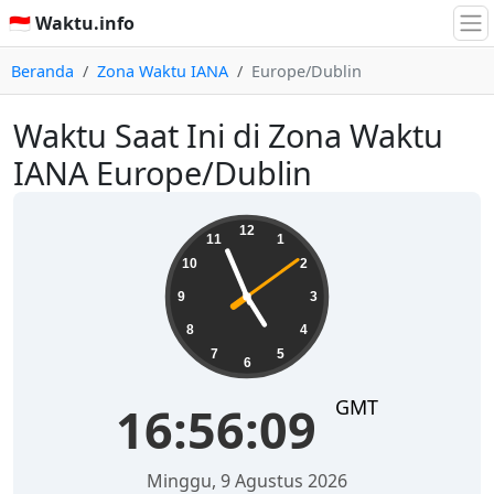
🇮🇩 Waktu.info
Beranda
Zona Waktu IANA
Europe/Dublin
Waktu Saat Ini di Zona Waktu
IANA Europe/Dublin
16:56:10
12
11
1
10
2
9
3
8
4
7
5
6
GMT
16:56:10
Minggu, 9 Agustus 2026