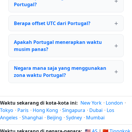
Portugal?
Berapa offset UTC dari Portugal?
Apakah Portugal menerapkan waktu
musim panas?
Negara mana saja yang menggunakan
zona waktu Portugal?
Waktu sekarang di kota-kota ini:
New York
·
London
·
Tokyo
·
Paris
·
Hong Kong
·
Singapura
·
Dubai
·
Los
Angeles
·
Shanghai
·
Beijing
·
Sydney
·
Mumbai
Waktu sekarang di negara-negara:
🇺🇸 AS
|
🇨🇳 Tiongkok