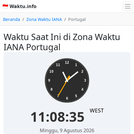
🇮🇩 Waktu.info
Beranda
Zona Waktu IANA
Portugal
Waktu Saat Ini di Zona Waktu
IANA Portugal
11:08:35
12
11
1
10
2
9
3
8
4
7
5
6
WEST
11:08:35
Minggu, 9 Agustus 2026