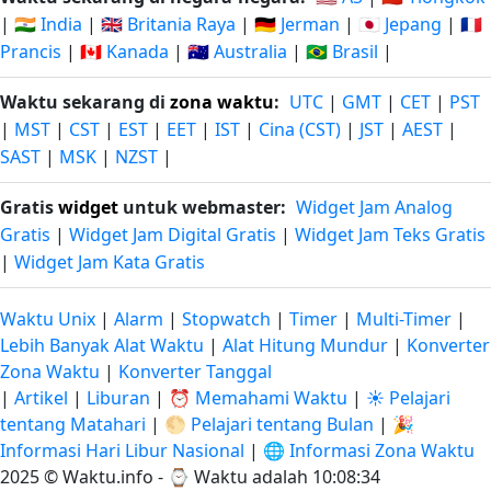
|
🇮🇳 India
|
🇬🇧 Britania Raya
|
🇩🇪 Jerman
|
🇯🇵 Jepang
|
🇫🇷
Prancis
|
🇨🇦 Kanada
|
🇦🇺 Australia
|
🇧🇷 Brasil
|
Waktu sekarang di
zona waktu
:
UTC
|
GMT
|
CET
|
PST
|
MST
|
CST
|
EST
|
EET
|
IST
|
Cina (CST)
|
JST
|
AEST
|
SAST
|
MSK
|
NZST
|
Gratis
widget
untuk webmaster:
Widget Jam Analog
Gratis
|
Widget Jam Digital Gratis
|
Widget Jam Teks Gratis
|
Widget Jam Kata Gratis
Waktu Unix
|
Alarm
|
Stopwatch
|
Timer
|
Multi-Timer
|
Lebih Banyak Alat Waktu
|
Alat Hitung Mundur
|
Konverter
Zona Waktu
|
Konverter Tanggal
|
Artikel
|
Liburan
|
⏰ Memahami Waktu
|
☀️ Pelajari
tentang Matahari
|
🌕 Pelajari tentang Bulan
|
🎉
Informasi Hari Libur Nasional
|
🌐 Informasi Zona Waktu
2025 © Waktu.info - ⌚
Waktu adalah 10:08:34