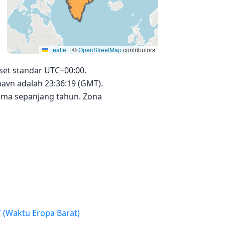
Leaflet
|
©
OpenStreetMap
contributors
et standar UTC+00:00.
avn adalah 23:36:19 (GMT).
ama sepanjang tahun. Zona
WET (Waktu Eropa Barat)