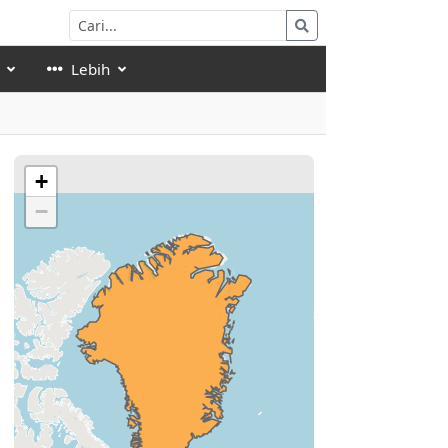
Lebih
+
−