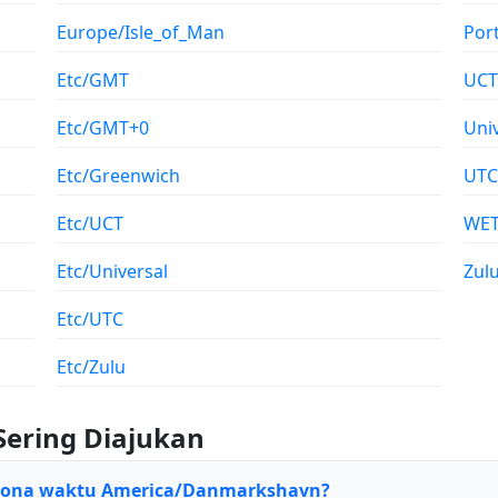
Europe/Isle_of_Man
Por
Etc/GMT
UCT
Etc/GMT+0
Uni
Etc/Greenwich
UTC
Etc/UCT
WE
Etc/Universal
Zul
Etc/UTC
Etc/Zulu
Sering Diajukan
 zona waktu America/Danmarkshavn?