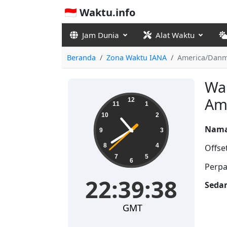
🇮🇩 Waktu.info
Jam Dunia
Alat Waktu
Beranda
Zona Waktu IANA
America/Danm
Wak
22:39:38
Am
12
11
1
10
2
Nama
9
3
8
4
Offse
7
5
6
Perpa
22:39:38
Seda
GMT