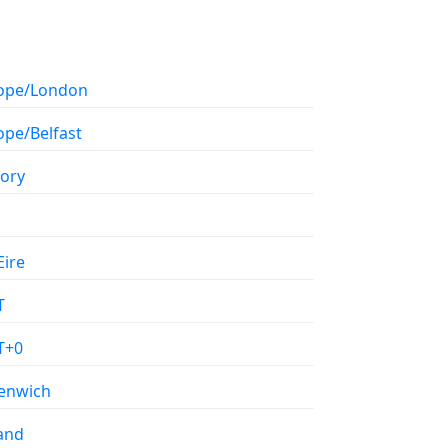
ope/London
ope/Belfast
tory
Eire
T
T+0
enwich
land