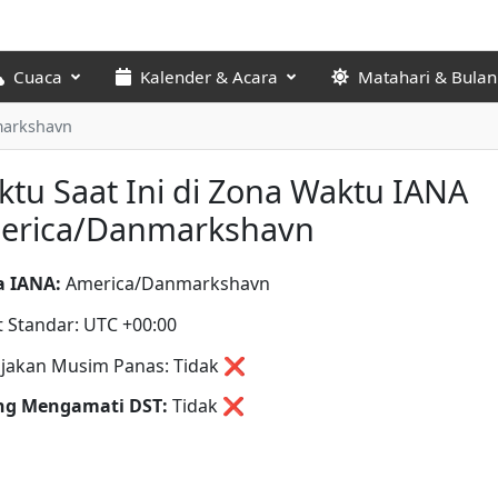
Cuaca
Kalender & Acara
Matahari & Bulan
arkshavn
tu Saat Ini di Zona Waktu IANA
erica/Danmarkshavn
 IANA:
America/Danmarkshavn
t Standar: UTC +00:00
jakan Musim Panas: Tidak ❌
ng Mengamati DST:
Tidak
❌