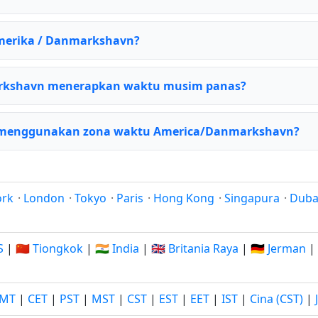
Amerika / Danmarkshavn?
rkshavn menerapkan waktu musim panas?
 menggunakan zona waktu America/Danmarkshavn?
ork
·
London
·
Tokyo
·
Paris
·
Hong Kong
·
Singapura
·
Duba
S
|
🇨🇳 Tiongkok
|
🇮🇳 India
|
🇬🇧 Britania Raya
|
🇩🇪 Jerman
|
MT
|
CET
|
PST
|
MST
|
CST
|
EST
|
EET
|
IST
|
Cina (CST)
|