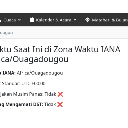
Cuaca
Kalender & Acara
Matahari & Bulan
dougou
tu Saat Ini di Zona Waktu IANA
rica/Ouagadougou
 IANA:
Africa/Ouagadougou
t Standar: UTC +00:00
jakan Musim Panas: Tidak ❌
ng Mengamati DST:
Tidak
❌