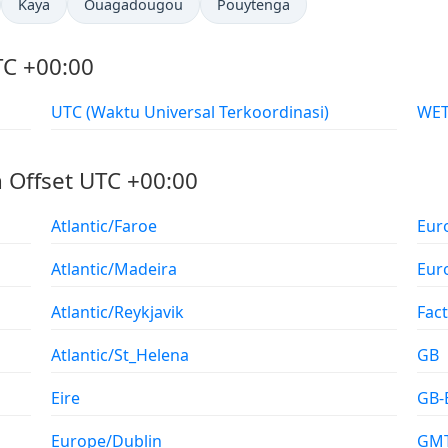
Kaya
Ouagadougou
Pouytenga
TC +00:00
UTC (Waktu Universal Terkoordinasi)
 Offset UTC +00:00
Atlantic/Faroe
Eur
Atlantic/Madeira
Eur
Atlantic/Reykjavik
Fac
Atlantic/St_Helena
GB
Eire
GB-
Europe/Dublin
GM