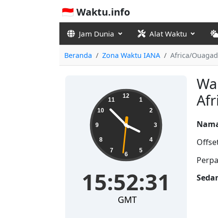
🇮🇩 Waktu.info
Jam Dunia
Alat Waktu
Beranda
Zona Waktu IANA
Africa/Ouaga
Wak
15:52:31
Af
12
11
1
10
2
Nama
9
3
8
4
Offse
7
5
6
Perpa
15:52:31
Seda
GMT