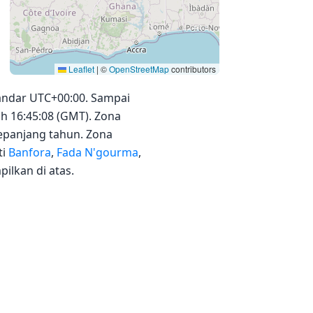
Leaflet
|
©
OpenStreetMap
contributors
andar UTC+00:00. Sampai
ah 16:45:08 (GMT). Zona
epanjang tahun. Zona
ti
Banfora
,
Fada N'gourma
,
ilkan di atas.