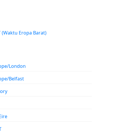
WET (Waktu Eropa Barat)
ope/London
ope/Belfast
tory
Eire
T