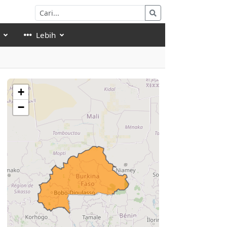
Lebih
+
−