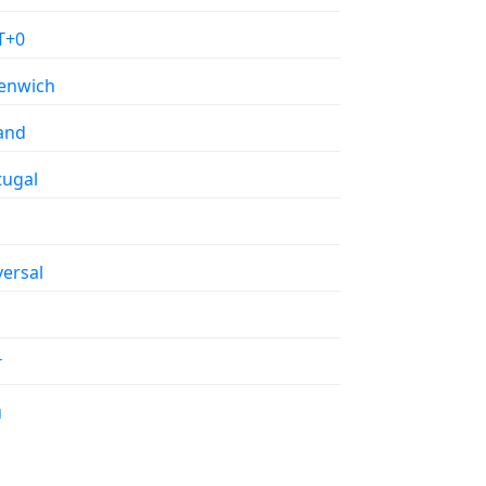
T+0
enwich
land
tugal
versal
T
u