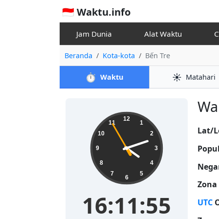
🇮🇩 Waktu.info
Jam Dunia
Alat Waktu
Beranda
Kota-kota
Bến Tre
⏱️
☀️
Waktu
Matahari
Wak
16:11:55
12
11
1
Lat/L
10
2
Popul
9
3
8
4
Nega
7
5
6
Zona
16:11:55
UTC
O