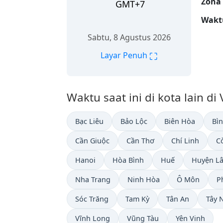
Zona
GMT+7
Wakt
Sabtu, 8 Agustus 2026
⛶
Layar Penuh
Waktu saat ini di kota lain di
Bạc Liêu
Bảo Lộc
Biên Hòa
Bì
Cần Giuộc
Cần Thơ
Chí Linh
C
Hanoi
Hòa Bình
Huế
Huyện L
Nha Trang
Ninh Hòa
Ô Môn
P
Sóc Trăng
Tam Kỳ
Tân An
Tây 
Vĩnh Long
Vũng Tàu
Yên Vinh