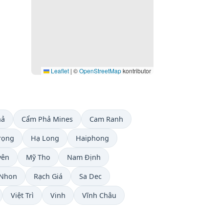
Leaflet
|
©
OpenStreetMap
kontributor
hả
Cẩm Phả Mines
Cam Ranh
rọng
Hạ Long
Haiphong
yên
Mỹ Tho
Nam Định
 Nhon
Rạch Giá
Sa Dec
Việt Trì
Vinh
Vĩnh Châu