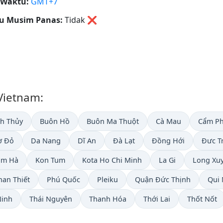
 Waktu:
GMT+7
u Musim Panas:
Tidak
❌
 Vietnam:
nh Thủy
Buôn Hồ
Buôn Ma Thuột
Cà Mau
Cẩm P
ờ Đỏ
Da Nang
Dĩ An
Đà Lạt
Đồng Hới
Đưc T
âm Hà
Kon Tum
Kota Ho Chi Minh
La Gi
Long Xu
han Thiết
Phú Quốc
Pleiku
Quận Đức Thịnh
Qui
Ninh
Thái Nguyên
Thanh Hóa
Thới Lai
Thốt Nốt