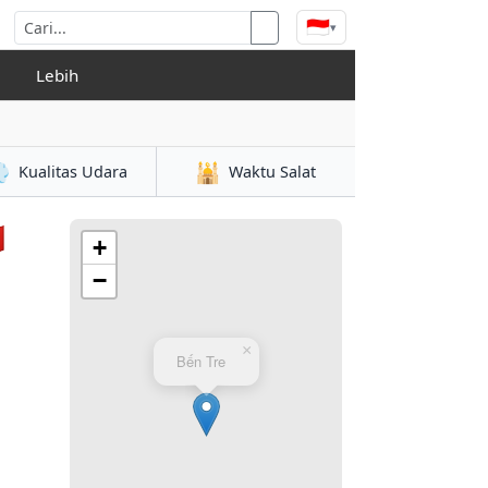
🇮🇩
▾
Lebih

🕌
Kualitas Udara
Waktu Salat

+
−
×
Bến Tre