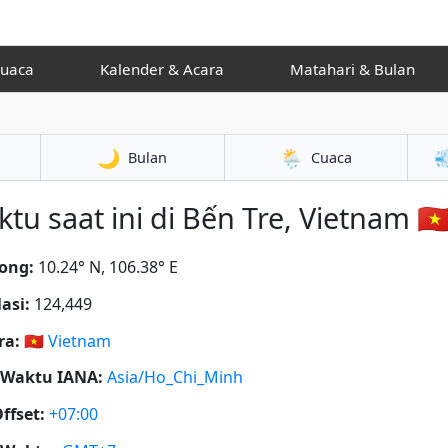
Cuaca
Kalender & Acara
Matahari & Bulan
🌙
🌦️

Bulan
Cuaca
tu saat ini di Bến Tre, Vietnam 🇻
ong:
10.24° N, 106.38° E
asi:
124,449
ra:
🇻🇳
Vietnam
 Waktu IANA:
Asia/Ho_Chi_Minh
ffset:
+07:00