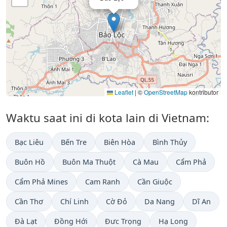
Leaflet
|
©
OpenStreetMap
kontributor
Waktu saat ini di kota lain di Vietnam:
Bạc Liêu
Bến Tre
Biên Hòa
Bình Thủy
Buôn Hồ
Buôn Ma Thuột
Cà Mau
Cẩm Phả
Cẩm Phả Mines
Cam Ranh
Cần Giuộc
Cần Thơ
Chí Linh
Cờ Đỏ
Da Nang
Dĩ An
Đà Lạt
Đồng Hới
Đưc Trọng
Hạ Long