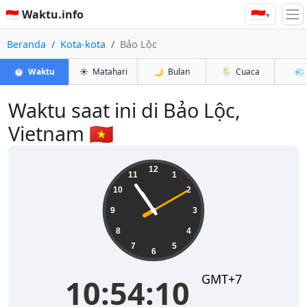
🇮🇩
🇮🇩 Waktu.info
▾
Beranda
Kota-kota
Bảo Lộc
⏱️
Waktu
☀️
Matahari
🌙
Bulan
🌦️
Cuaca
💨
Waktu saat ini di Bảo Lộc,
Vietnam 🇻🇳
10:54:11
12
11
1
10
2
9
3
8
4
7
5
6
GMT+7
10:54:11