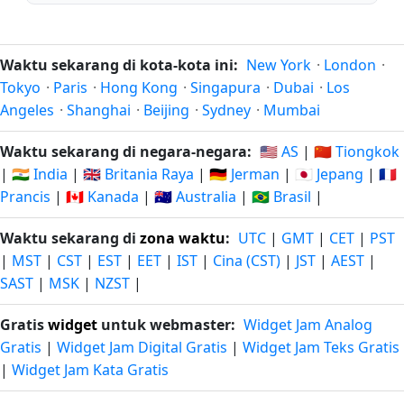
Waktu sekarang di kota-kota ini:
New York
·
London
·
Tokyo
·
Paris
·
Hong Kong
·
Singapura
·
Dubai
·
Los
Angeles
·
Shanghai
·
Beijing
·
Sydney
·
Mumbai
Waktu sekarang di negara-negara:
🇺🇸 AS
|
🇨🇳 Tiongkok
|
🇮🇳 India
|
🇬🇧 Britania Raya
|
🇩🇪 Jerman
|
🇯🇵 Jepang
|
🇫🇷
Prancis
|
🇨🇦 Kanada
|
🇦🇺 Australia
|
🇧🇷 Brasil
|
Waktu sekarang di
zona waktu
:
UTC
|
GMT
|
CET
|
PST
|
MST
|
CST
|
EST
|
EET
|
IST
|
Cina (CST)
|
JST
|
AEST
|
SAST
|
MSK
|
NZST
|
Gratis
widget
untuk webmaster:
Widget Jam Analog
Gratis
|
Widget Jam Digital Gratis
|
Widget Jam Teks Gratis
|
Widget Jam Kata Gratis