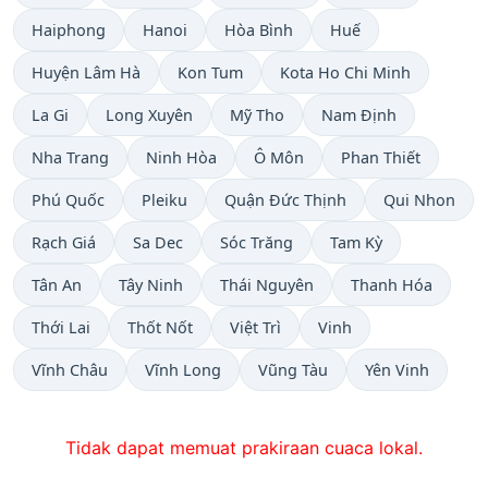
Haiphong
Hanoi
Hòa Bình
Huế
Huyện Lâm Hà
Kon Tum
Kota Ho Chi Minh
La Gi
Long Xuyên
Mỹ Tho
Nam Định
Nha Trang
Ninh Hòa
Ô Môn
Phan Thiết
Phú Quốc
Pleiku
Quận Đức Thịnh
Qui Nhon
Rạch Giá
Sa Dec
Sóc Trăng
Tam Kỳ
Tân An
Tây Ninh
Thái Nguyên
Thanh Hóa
Thới Lai
Thốt Nốt
Việt Trì
Vinh
Vĩnh Châu
Vĩnh Long
Vũng Tàu
Yên Vinh
Tidak dapat memuat prakiraan cuaca lokal.