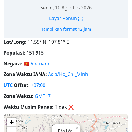
Senin, 10 Agustus 2026
⛶
Layar Penuh
Tampilkan format 12 jam
Lat/Long:
11.55° N, 107.81° E
Populasi:
151,915
Negara:
🇻🇳
Vietnam
Zona Waktu IANA:
Asia/Ho_Chi_Minh
UTC
Offset:
+07:00
Zona Waktu:
GMT+7
Waktu Musim Panas:
Tidak
❌
+
×
−
Bảo Lộc