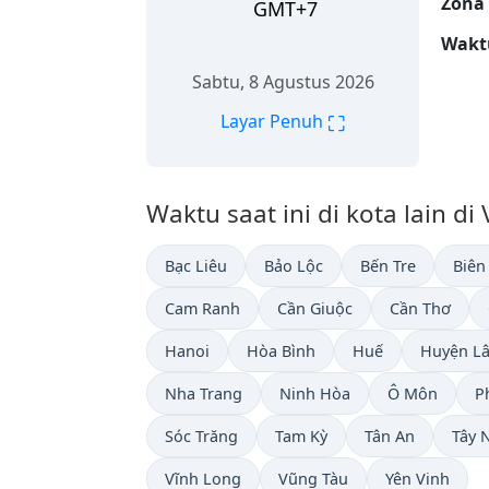
Zona
GMT+7
Wakt
Sabtu, 8 Agustus 2026
⛶
Layar Penuh
Waktu saat ini di kota lain di
Bạc Liêu
Bảo Lộc
Bến Tre
Biên
Cam Ranh
Cần Giuộc
Cần Thơ
Hanoi
Hòa Bình
Huế
Huyện L
Nha Trang
Ninh Hòa
Ô Môn
P
Sóc Trăng
Tam Kỳ
Tân An
Tây 
Vĩnh Long
Vũng Tàu
Yên Vinh