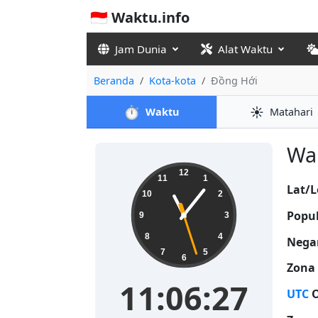
🇮🇩 Waktu.info
Jam Dunia
Alat Waktu
Beranda
Kota-kota
Đồng Hới
⏱️
☀️
Waktu
Matahari
Wak
11:06:27
12
11
1
Lat/L
10
2
Popul
9
3
8
4
Nega
7
5
6
Zona
11:06:27
UTC
O