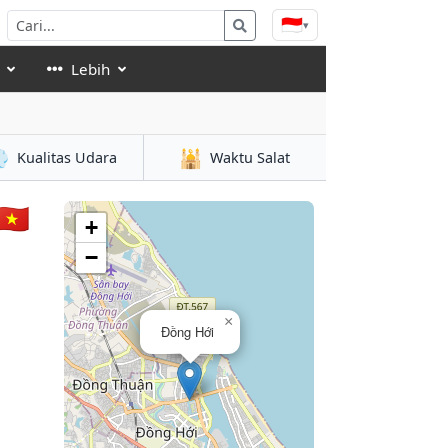
🇮🇩
▾
Lebih

🕌
Kualitas Udara
Waktu Salat
🇳
+
−
×
Đồng Hới