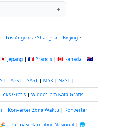
i
·
Los Angeles
·
Shanghai
·
Beijing
·
🇯🇵 Jepang
|
🇫🇷 Prancis
|
🇨🇦 Kanada
|
🇦🇺
JST
|
AEST
|
SAST
|
MSK
|
NZST
|
Teks Gratis
|
Widget Jam Kata Gratis
ur
|
Konverter Zona Waktu
|
Konverter
🎉 Informasi Hari Libur Nasional
|
🌐