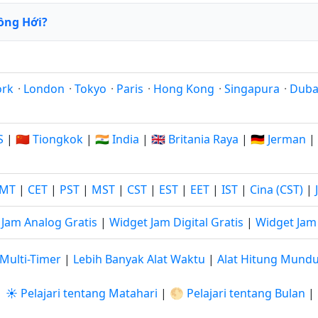
ồng Hới?
ork
·
London
·
Tokyo
·
Paris
·
Hong Kong
·
Singapura
·
Duba
S
|
🇨🇳 Tiongkok
|
🇮🇳 India
|
🇬🇧 Britania Raya
|
🇩🇪 Jerman
|
MT
|
CET
|
PST
|
MST
|
CST
|
EST
|
EET
|
IST
|
Cina (CST)
|
 Jam Analog Gratis
|
Widget Jam Digital Gratis
|
Widget Jam 
Multi-Timer
|
Lebih Banyak Alat Waktu
|
Alat Hitung Mund
|
☀️ Pelajari tentang Matahari
|
🌕 Pelajari tentang Bulan
|