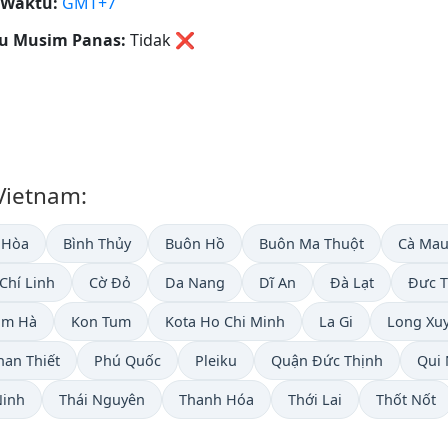
 Waktu:
GMT+7
u Musim Panas:
Tidak
❌
 Vietnam:
 Hòa
Bình Thủy
Buôn Hồ
Buôn Ma Thuột
Cà Ma
Chí Linh
Cờ Đỏ
Da Nang
Dĩ An
Đà Lạt
Đưc T
âm Hà
Kon Tum
Kota Ho Chi Minh
La Gi
Long Xu
han Thiết
Phú Quốc
Pleiku
Quận Đức Thịnh
Qui
Ninh
Thái Nguyên
Thanh Hóa
Thới Lai
Thốt Nốt