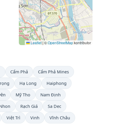
Leaflet
|
©
OpenStreetMap
kontributor
u
Cẩm Phả
Cẩm Phả Mines
rọng
Hạ Long
Haiphong
yên
Mỹ Tho
Nam Định
 Nhon
Rạch Giá
Sa Dec
Việt Trì
Vinh
Vĩnh Châu