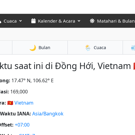
Cuaca
Kalender & Acara
Matahari & Bulan
🌙
🌦️

Bulan
Cuaca
tu saat ini di Đồng Hới, Vietnam 
ong:
17.47° N, 106.62° E
asi:
169,000
ra:
🇻🇳
Vietnam
 Waktu IANA:
Asia/Bangkok
ffset:
+07:00