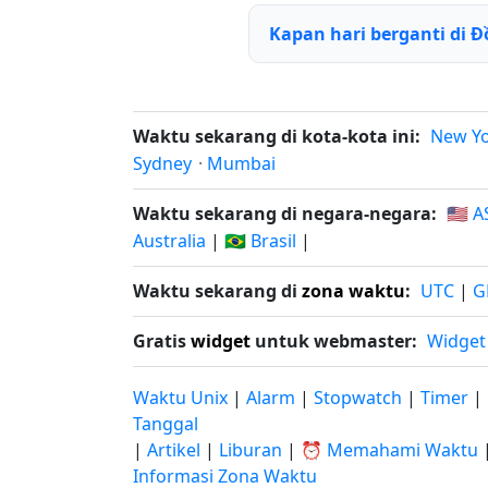
Kapan hari berganti di Đ
Waktu sekarang di kota-kota ini:
New Y
Sydney
·
Mumbai
Waktu sekarang di negara-negara:
🇺🇸 A
Australia
|
🇧🇷 Brasil
|
Waktu sekarang di
zona waktu
:
UTC
|
G
Gratis
widget
untuk webmaster:
Widget
Waktu Unix
|
Alarm
|
Stopwatch
|
Timer
|
Tanggal
|
Artikel
|
Liburan
|
⏰ Memahami Waktu
Informasi Zona Waktu