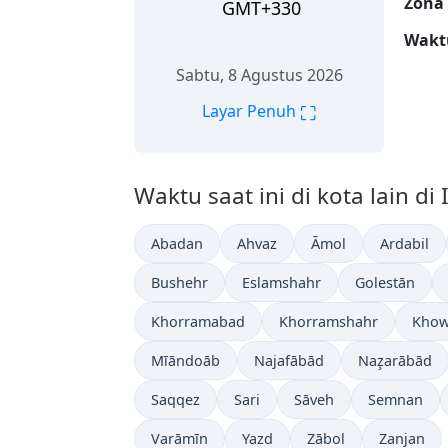
Zona
GMT+330
Wakt
Sabtu, 8 Agustus 2026
⛶
Layar Penuh
Waktu saat ini di kota lain di 
Abadan
Ahvaz
Āmol
Ardabil
Bushehr
Eslamshahr
Golestān
Khorramabad
Khorramshahr
Khow
Mīāndoāb
Najafābād
Naz̧arābād
Saqqez
Sari
Sāveh
Semnan
Varāmīn
Yazd
Zābol
Zanjan