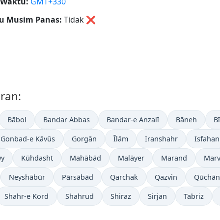
 Waktu:
GMT+330
u Musim Panas:
Tidak
❌
Iran:
Bābol
Bandar Abbas
Bandar-e Anzalī
Bāneh
B
Gonbad-e Kāvūs
Gorgān
Īlām
Iranshahr
Isfahan
y
Kūhdasht
Mahābād
Malāyer
Marand
Marv
Neyshābūr
Pārsābād
Qarchak
Qazvin
Qūchān
Shahr-e Kord
Shahrud
Shiraz
Sirjan
Tabriz