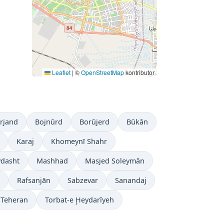
Leaflet
|
©
OpenStreetMap
kontributor
īrjand
Bojnūrd
Borūjerd
Būkān
Karaj
Khomeynī Shahr
dasht
Mashhad
Masjed Soleymān
Rafsanjān
Sabzevar
Sanandaj
Teheran
Torbat-e Ḩeydarīyeh