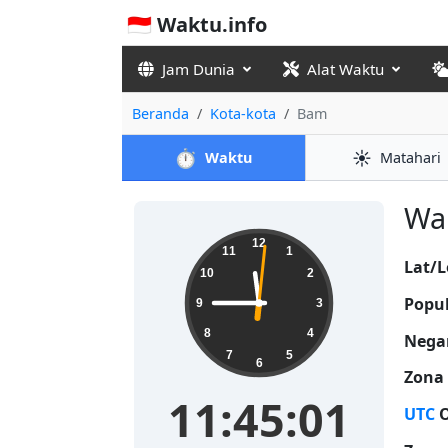
🇮🇩 Waktu.info
Jam Dunia
Alat Waktu
Beranda
Kota-kota
Bam
⏱️
☀️
Waktu
Matahari
Wak
11:45:01
12
11
1
Lat/L
10
2
Popul
9
3
8
4
Nega
7
5
6
Zona
11:45:01
UTC
O