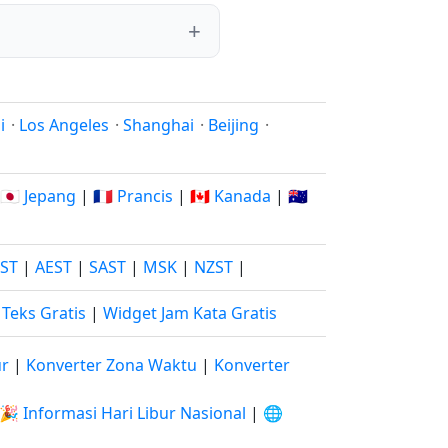
i
·
Los Angeles
·
Shanghai
·
Beijing
·
🇯🇵 Jepang
|
🇫🇷 Prancis
|
🇨🇦 Kanada
|
🇦🇺
JST
|
AEST
|
SAST
|
MSK
|
NZST
|
Teks Gratis
|
Widget Jam Kata Gratis
ur
|
Konverter Zona Waktu
|
Konverter
🎉 Informasi Hari Libur Nasional
|
🌐