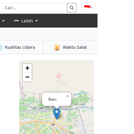
🇮🇩
▾
Lebih

🕌
Kualitas Udara
Waktu Salat
+
−
×
Bam