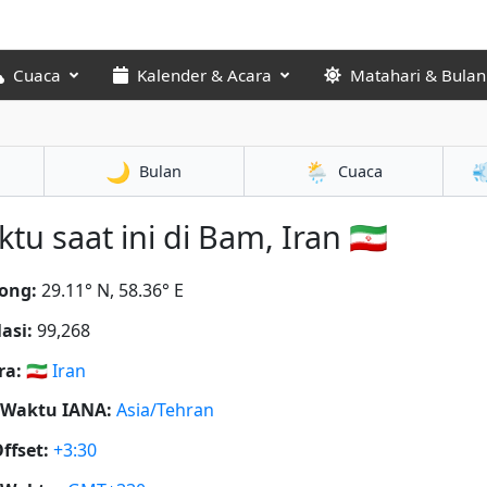
Cuaca
Kalender & Acara
Matahari & Bulan
🌙
🌦️

Bulan
Cuaca
tu saat ini di Bam, Iran 🇮🇷
ong:
29.11° N, 58.36° E
asi:
99,268
ra:
🇮🇷
Iran
 Waktu IANA:
Asia/Tehran
ffset:
+3:30