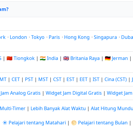
Bam?
ork
·
London
·
Tokyo
·
Paris
·
Hong Kong
·
Singapura
·
Duba
S
|
🇨🇳 Tiongkok
|
🇮🇳 India
|
🇬🇧 Britania Raya
|
🇩🇪 Jerman
|
MT
|
CET
|
PST
|
MST
|
CST
|
EST
|
EET
|
IST
|
Cina (CST)
|
 Jam Analog Gratis
|
Widget Jam Digital Gratis
|
Widget Jam 
Multi-Timer
|
Lebih Banyak Alat Waktu
|
Alat Hitung Mund
|
☀️ Pelajari tentang Matahari
|
🌕 Pelajari tentang Bulan
|