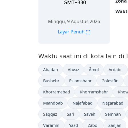
Zona
GMT+330
Wakt
Minggu, 9 Agustus 2026
⛶
Layar Penuh
Waktu saat ini di kota lain di 
Abadan
Ahvaz
Āmol
Ardabil
Bushehr
Eslamshahr
Golestān
Khorramabad
Khorramshahr
Khow
Mīāndoāb
Najafābād
Naz̧arābād
Saqqez
Sari
Sāveh
Semnan
Varāmīn
Yazd
Zābol
Zanjan