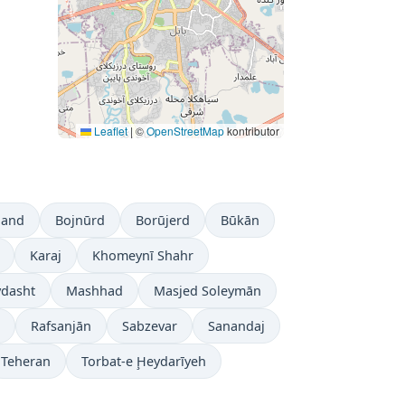
Leaflet
|
©
OpenStreetMap
kontributor
jand
Bojnūrd
Borūjerd
Būkān
Karaj
Khomeynī Shahr
dasht
Mashhad
Masjed Soleymān
Rafsanjān
Sabzevar
Sanandaj
Teheran
Torbat-e Ḩeydarīyeh