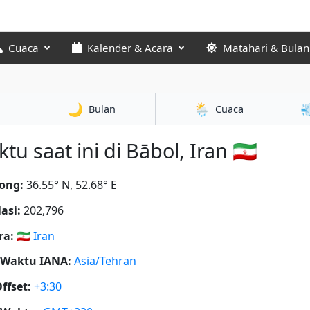
Cuaca
Kalender & Acara
Matahari & Bulan
🌙
🌦️

Bulan
Cuaca
tu saat ini di Bābol, Iran 🇮🇷
ong:
36.55° N, 52.68° E
asi:
202,796
ra:
🇮🇷
Iran
 Waktu IANA:
Asia/Tehran
ffset:
+3:30