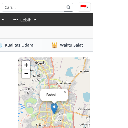
🇮🇩
▾
Lebih

🕌
Kualitas Udara
Waktu Salat
+
−
×
Bābol