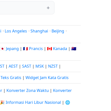
i
·
Los Angeles
·
Shanghai
·
Beijing
·
🇯🇵 Jepang
|
🇫🇷 Prancis
|
🇨🇦 Kanada
|
🇦🇺
JST
|
AEST
|
SAST
|
MSK
|
NZST
|
Teks Gratis
|
Widget Jam Kata Gratis
ur
|
Konverter Zona Waktu
|
Konverter
🎉 Informasi Hari Libur Nasional
|
🌐