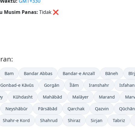
 Waktu:
GMT+330
u Musim Panas:
Tidak
❌
Iran:
Bam
Bandar Abbas
Bandar-e Anzalī
Bāneh
Bīr
Gonbad-e Kāvūs
Gorgān
Īlām
Iranshahr
Isfahan
y
Kūhdasht
Mahābād
Malāyer
Marand
Marv
Neyshābūr
Pārsābād
Qarchak
Qazvin
Qūchān
Shahr-e Kord
Shahrud
Shiraz
Sirjan
Tabriz