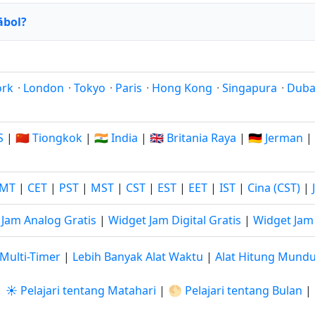
ābol?
ork
·
London
·
Tokyo
·
Paris
·
Hong Kong
·
Singapura
·
Duba
S
|
🇨🇳 Tiongkok
|
🇮🇳 India
|
🇬🇧 Britania Raya
|
🇩🇪 Jerman
|
MT
|
CET
|
PST
|
MST
|
CST
|
EST
|
EET
|
IST
|
Cina (CST)
|
 Jam Analog Gratis
|
Widget Jam Digital Gratis
|
Widget Jam 
Multi-Timer
|
Lebih Banyak Alat Waktu
|
Alat Hitung Mund
|
☀️ Pelajari tentang Matahari
|
🌕 Pelajari tentang Bulan
|