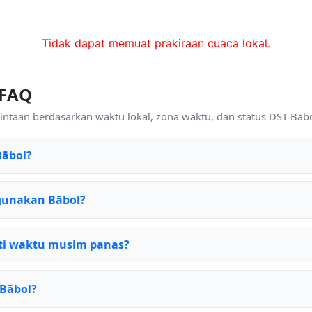
Tidak dapat memuat prakiraan cuaca lokal.
 FAQ
ntaan berdasarkan waktu lokal, zona waktu, dan status DST Bābol
Bābol?
gunakan Bābol?
i waktu musim panas?
 Bābol?