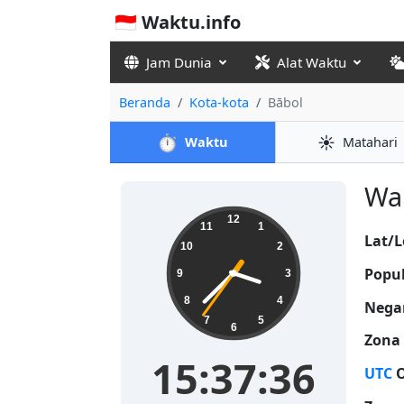
🇮🇩 Waktu.info
Jam Dunia
Alat Waktu
Beranda
Kota-kota
Bābol
⏱️
☀️
Waktu
Matahari
Wak
15:37:37
12
11
1
Lat/L
10
2
Popul
9
3
8
4
Nega
7
5
6
Zona
15:37:37
UTC
O