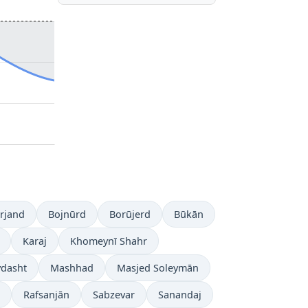
īrjand
Bojnūrd
Borūjerd
Būkān
Karaj
Khomeynī Shahr
dasht
Mashhad
Masjed Soleymān
Rafsanjān
Sabzevar
Sanandaj