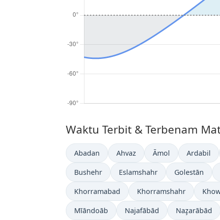
Waktu Terbit & Terbenam Matah
Abadan
Ahvaz
Āmol
Ardabil
Bushehr
Eslamshahr
Golestān
Khorramabad
Khorramshahr
Khow
Mīāndoāb
Najafābād
Naz̧arābād