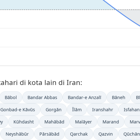
ari di kota lain di Iran:
Bābol
Bandar Abbas
Bandar-e Anzalī
Bāneh
B
Gonbad-e Kāvūs
Gorgān
Īlām
Iranshahr
Isfahan
y
Kūhdasht
Mahābād
Malāyer
Marand
Marv
Neyshābūr
Pārsābād
Qarchak
Qazvin
Qūchān