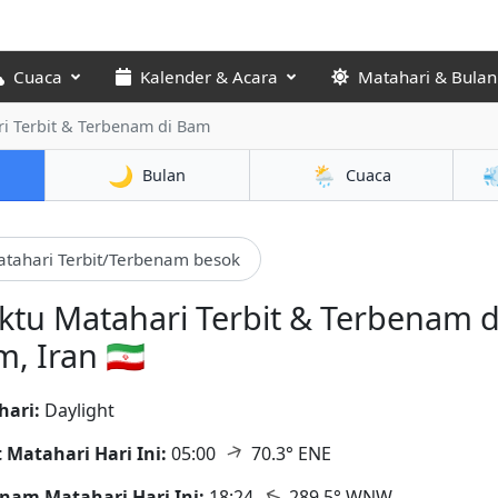
Cuaca
Kalender & Acara
Matahari & Bulan
i Terbit & Terbenam
di Bam
🌙
🌦️

Bulan
Cuaca
tahari Terbit/Terbenam besok
tu Matahari Terbit & Terbenam d
, Iran 🇮🇷
hari:
Daylight
↑
t Matahari Hari Ini:
05:00
70.3° ENE
↑
nam Matahari Hari Ini:
18:24
289.5° WNW