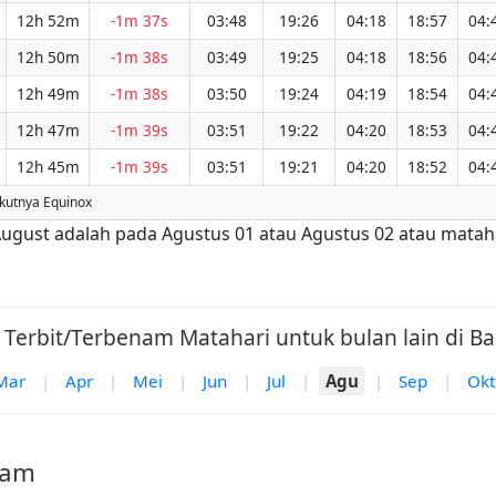
12h 52m
-1m 37s
03:48
19:26
04:18
18:57
04:
12h 50m
-1m 38s
03:49
19:25
04:18
18:56
04:
12h 49m
-1m 38s
03:50
19:24
04:19
18:54
04:
12h 47m
-1m 39s
03:51
19:22
04:20
18:53
04:
12h 45m
-1m 39s
03:51
19:21
04:20
18:52
04:
kutnya Equinox
 August adalah pada Agustus 01 atau Agustus 02 atau matah
 Terbit/Terbenam Matahari untuk bulan lain di Ba
Mar
|
Apr
|
Mei
|
Jun
|
Jul
|
Agu
|
Sep
|
Okt
Bam