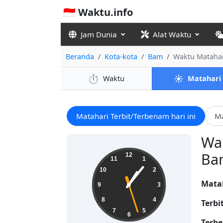
🇮🇩 Waktu.info
Jam Dunia
Alat Waktu
Beranda
Kota-kota
Bam
Waktu Matahar
⏱️
☀️
Waktu
Matahari
Matahari Terbit/Terbenam hari ini
Ma
Wak
13:06:28
Bam
12
11
1
10
2
Mata
9
3
8
4
Terbi
7
5
6
Terbe