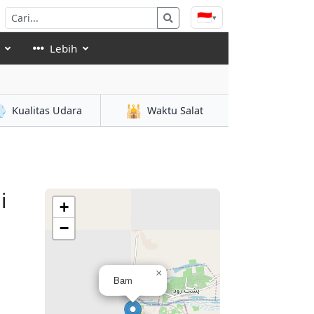
🇮🇩
▾
Lebih

🕌
Kualitas Udara
Waktu Salat
i
+
−
×
Bam