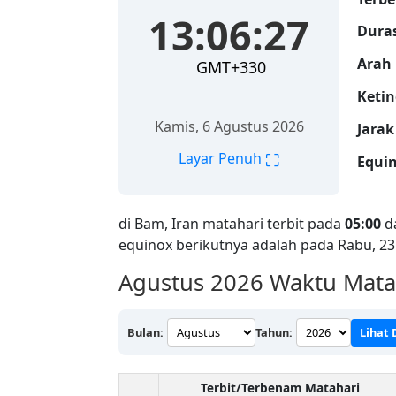
13:06:28
Duras
Arah 
GMT+330
Ketin
Kamis, 6 Agustus 2026
Jarak
⛶
Layar Penuh
Equin
di Bam, Iran matahari terbit pada
05:00
d
equinox berikutnya adalah pada Rabu, 2
Agustus 2026
Waktu Matah
Bulan:
Tahun:
Lihat
Terbit/Terbenam Matahari