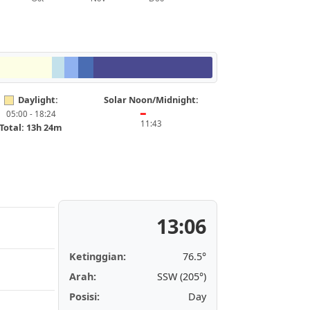
Daylight:
Solar Noon/Midnight:
05:00 - 18:24
━
11:43
Total: 13h 24m
13:06
Ketinggian:
76.5°
Arah:
SSW (205°)
Posisi:
Day