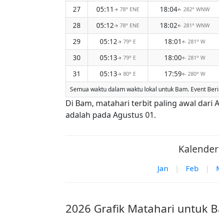
27
05:11
18:04
78° ENE
282° WNW
↑
↑
28
05:12
18:02
78° ENE
281° WNW
↑
↑
29
05:12
18:01
79° E
281° W
↑
↑
30
05:13
18:00
79° E
281° W
↑
↑
31
05:13
17:59
80° E
280° W
↑
↑
Semua waktu dalam waktu lokal untuk Bam. Event Beri
Di Bam, matahari terbit paling awal dari
adalah pada Agustus 01.
Kalender
Jan
|
Feb
|
2026 Grafik Matahari untuk 