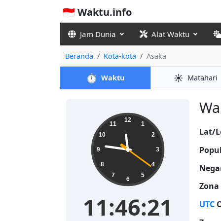
🇮🇩 Waktu.info
Jam Dunia
Alat Waktu
Beranda
Kota-kota
Asaka
⏱️
☀️
Waktu
Matahari
Wak
11:46:22
12
11
1
Lat/L
10
2
Popul
9
3
8
4
Nega
7
5
6
Zona
11:46:22
UTC
O