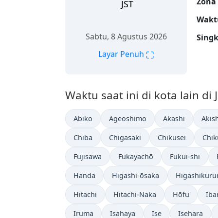
Zona
JST
Wakt
Sabtu, 8 Agustus 2026
Sing
⛶
Layar Penuh
Waktu saat ini di kota lain di
Abiko
Ageoshimo
Akashi
Akis
Chiba
Chigasaki
Chikusei
Chik
Fujisawa
Fukayachō
Fukui-shi
Handa
Higashi-ōsaka
Higashikur
Hitachi
Hitachi-Naka
Hōfu
Iba
Iruma
Isahaya
Ise
Isehara