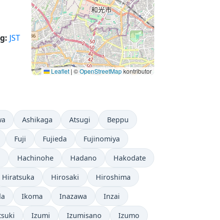
g:
JST
Leaflet
|
©
OpenStreetMap
kontributor
wa
Ashikaga
Atsugi
Beppu
Fuji
Fujieda
Fujinomiya
o
Hachinohe
Hadano
Hakodate
Hiratsuka
Hirosaki
Hiroshima
da
Ikoma
Inazawa
Inzai
tsuki
Izumi
Izumisano
Izumo