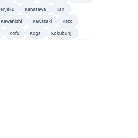
renjaku
Kanazawa
Kani
Kawanishi
Kawasaki
Kazo
Kōfu
Koga
Kokubunji
Kusatsu
Kushiro
Kuwana
Kyoto
ato
Mino
Mishima
Mitosis
eyama
Nagasaki
Nagoya
Naha
i
Nishinomiya-hama
Nishio
Ōme
Ōmuta
Osaka
Ōsaki
Sano
Sapporo
Sasebo
a
Tajimi
Takamatsu
Takaoka
a
Tokyo
Tomakomai