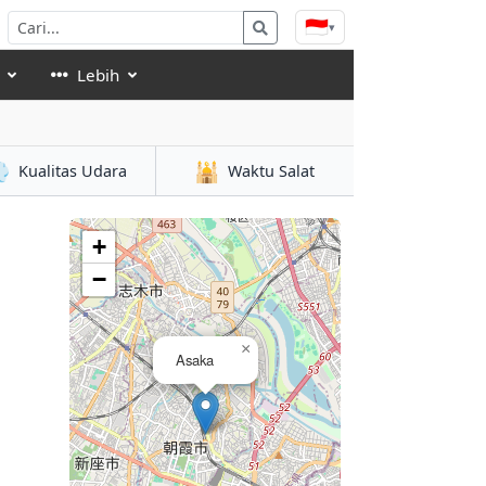
🇮🇩
▾
Lebih

🕌
Kualitas Udara
Waktu Salat
+
−
×
Asaka