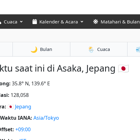
Cuaca
Kalender & Acara
Matahari & Bulan
🌙
🌦️

Bulan
Cuaca
tu saat ini di Asaka, Jepang 🇯🇵
ong:
35.8° N, 139.6° E
asi:
128,058
ra:
🇯🇵
Jepang
 Waktu IANA:
Asia/Tokyo
ffset:
+09:00