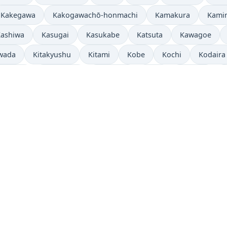
Kakegawa
Kakogawachō-honmachi
Kamakura
Kami
ashiwa
Kasugai
Kasukabe
Katsuta
Kawagoe
iwada
Kitakyushu
Kitami
Kobe
Kochi
Kodaira
shigaya
Kumagaya
Kurashiki
Kure
Kurume
Matsudo
Matsue
Matsumoto
Minamirinkan
Min
Morioka
Musashino
Nagano
Nagaoka
Nagar
hiobara
Neyagawa
Niihama
Niiza
Nishi-Tokyo-sh
ro
Odawara
Ōgaki
Ōita
Okazaki
Okinawa
ga
Saitama
Sakata
Saku
Sakura
Sandachō
eki
Shimotoda
Sōka
Suita
Suzuka
Tachikaw
Tama
Tochigi
Tokorozawa
Tokushima
Tokuyam