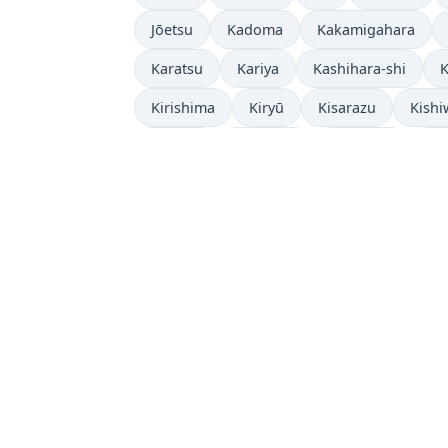
Jōetsu
Kadoma
Kakamigahara
Karatsu
Kariya
Kashihara-shi
K
Kirishima
Kiryū
Kisarazu
Kish
Komaki
Komatsu
Kōriyama
Ko
Machida
Maebashi
Matsubara
Miyakonojō
Miyazaki
Moriguchi
Nakano
Nara-shi
Narita
Nasus
Nobeoka
Noda
Numazu
Obihi
Ōta
Otaru
Ōtsu
Oyama
Sa
Sayama
Sendai
Seto
Shimonos
Takarazuka
Takasaki
Takatsuki