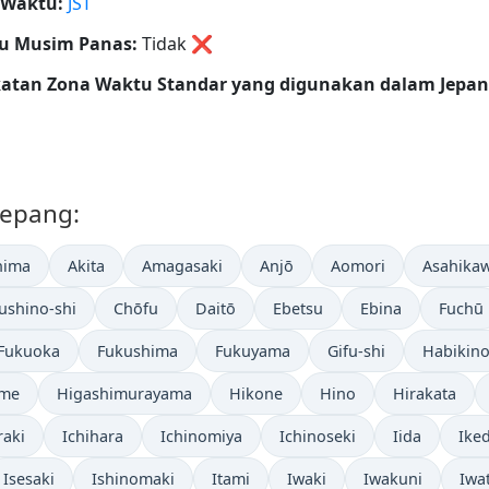
 Waktu:
JST
u Musim Panas:
Tidak
❌
katan Zona Waktu Standar yang digunakan dalam Jepan
 Jepang:
hima
Akita
Amagasaki
Anjō
Aomori
Asahika
ushino-shi
Chōfu
Daitō
Ebetsu
Ebina
Fuchū
Fukuoka
Fukushima
Fukuyama
Gifu-shi
Habikin
ume
Higashimurayama
Hikone
Hino
Hirakata
raki
Ichihara
Ichinomiya
Ichinoseki
Iida
Ike
Isesaki
Ishinomaki
Itami
Iwaki
Iwakuni
Iwa