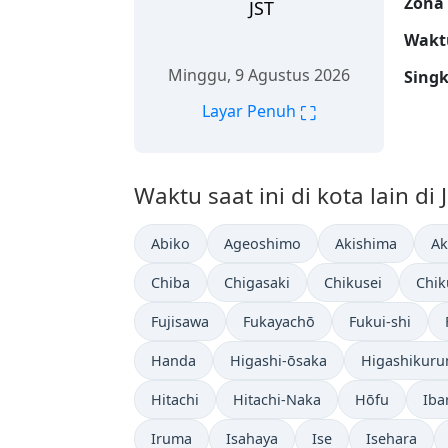
Zona
JST
Wakt
Minggu, 9 Agustus 2026
Sing
⛶
Layar Penuh
Waktu saat ini di kota lain di
Abiko
Ageoshimo
Akishima
Ak
Chiba
Chigasaki
Chikusei
Chik
Fujisawa
Fukayachō
Fukui-shi
Handa
Higashi-ōsaka
Higashikur
Hitachi
Hitachi-Naka
Hōfu
Iba
Iruma
Isahaya
Ise
Isehara