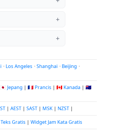
i
·
Los Angeles
·
Shanghai
·
Beijing
·
🇯🇵 Jepang
|
🇫🇷 Prancis
|
🇨🇦 Kanada
|
🇦🇺
JST
|
AEST
|
SAST
|
MSK
|
NZST
|
Teks Gratis
|
Widget Jam Kata Gratis