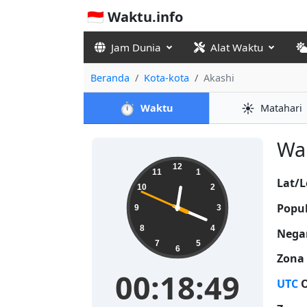
🇮🇩 Waktu.info
Jam Dunia
Alat Waktu
Beranda
Kota-kota
Akashi
⏱️
☀️
Waktu
Matahari
Wak
00:18:50
12
11
1
Lat/L
10
2
Popul
9
3
8
4
Nega
7
5
6
Zona
00:18:50
UTC
O