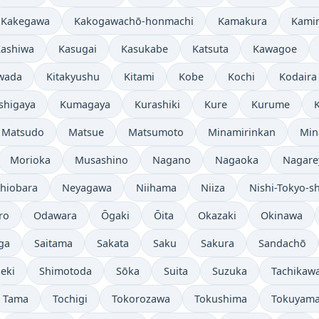
Kakegawa
Kakogawachō-honmachi
Kamakura
Kami
ashiwa
Kasugai
Kasukabe
Katsuta
Kawagoe
iwada
Kitakyushu
Kitami
Kobe
Kochi
Kodaira
shigaya
Kumagaya
Kurashiki
Kure
Kurume
Matsudo
Matsue
Matsumoto
Minamirinkan
Min
Morioka
Musashino
Nagano
Nagaoka
Nagar
hiobara
Neyagawa
Niihama
Niiza
Nishi-Tokyo-sh
ro
Odawara
Ōgaki
Ōita
Okazaki
Okinawa
ga
Saitama
Sakata
Saku
Sakura
Sandachō
eki
Shimotoda
Sōka
Suita
Suzuka
Tachikaw
Tama
Tochigi
Tokorozawa
Tokushima
Tokuyam