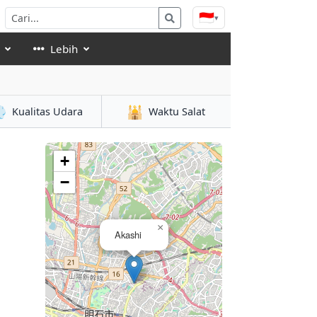
🇮🇩
▾
Lebih

🕌
Kualitas Udara
Waktu Salat
+
−
×
Akashi