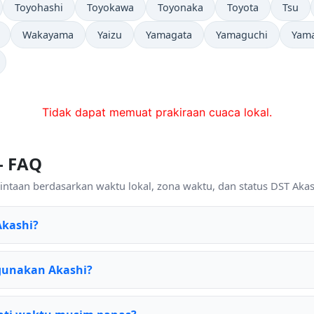
Toyohashi
Toyokawa
Toyonaka
Toyota
Tsu
Wakayama
Yaizu
Yamagata
Yamaguchi
Yam
Tidak dapat memuat prakiraan cuaca lokal.
— FAQ
ntaan berdasarkan waktu lokal, zona waktu, dan status DST Akash
Akashi?
gunakan Akashi?