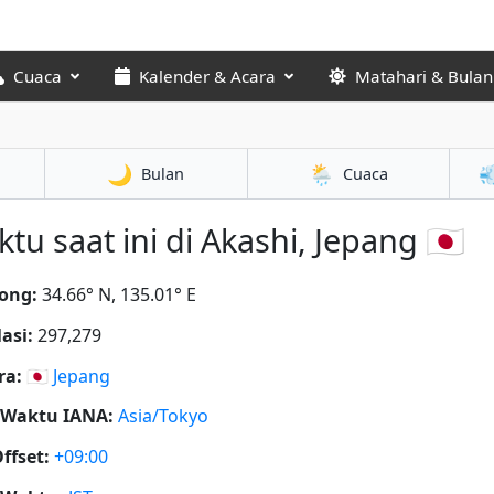
Cuaca
Kalender & Acara
Matahari & Bulan
🌙
🌦️

Bulan
Cuaca
tu saat ini di Akashi, Jepang 🇯🇵
ong:
34.66° N, 135.01° E
asi:
297,279
ra:
🇯🇵
Jepang
 Waktu IANA:
Asia/Tokyo
ffset:
+09:00