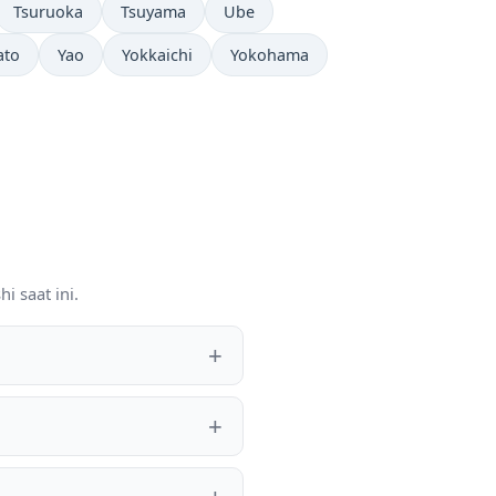
Tsuruoka
Tsuyama
Ube
ato
Yao
Yokkaichi
Yokohama
i saat ini.