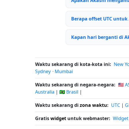
Apakah Akashi mengama
Berapa offset UTC untuk
Kapan hari berganti di A
Waktu sekarang di kota-kota ini:
New Y
Sydney
·
Mumbai
Waktu sekarang di negara-negara:
🇺🇸 A
Australia
|
🇧🇷 Brasil
|
Waktu sekarang di
zona waktu
:
UTC
|
G
Gratis
widget
untuk webmaster:
Widget