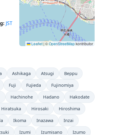
g:
JST
Leaflet
|
©
OpenStreetMap
kontributor
a
Ashikaga
Atsugi
Beppu
Fuji
Fujieda
Fujinomiya
o
Hachinohe
Hadano
Hakodate
Hiratsuka
Hirosaki
Hiroshima
da
Ikoma
Inazawa
Inzai
tsuki
Izumi
Izumisano
Izumo