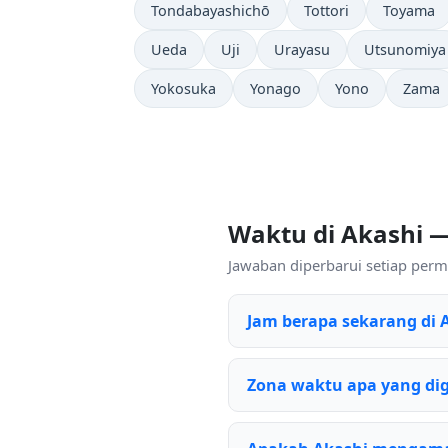
Tondabayashichō
Tottori
Toyama
Ueda
Uji
Urayasu
Utsunomiya
Yokosuka
Yonago
Yono
Zama
Waktu di Akashi 
Jawaban diperbarui setiap permi
Jam berapa sekarang di 
Zona waktu apa yang di