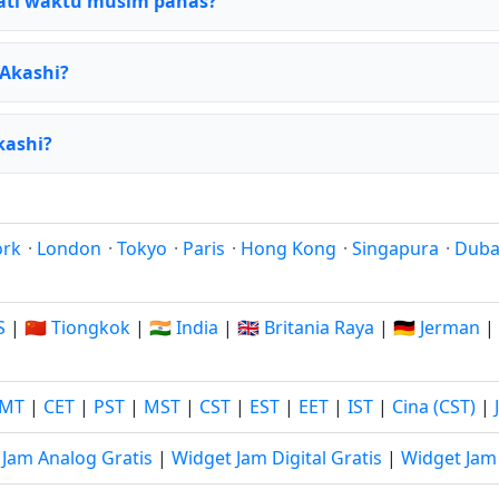
ti waktu musim panas?
 Akashi?
kashi?
ork
·
London
·
Tokyo
·
Paris
·
Hong Kong
·
Singapura
·
Duba
S
|
🇨🇳 Tiongkok
|
🇮🇳 India
|
🇬🇧 Britania Raya
|
🇩🇪 Jerman
|
MT
|
CET
|
PST
|
MST
|
CST
|
EST
|
EET
|
IST
|
Cina (CST)
|
 Jam Analog Gratis
|
Widget Jam Digital Gratis
|
Widget Jam 