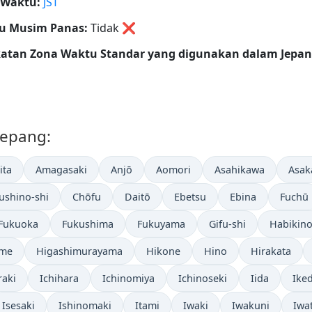
 Waktu:
JST
u Musim Panas:
Tidak
❌
katan Zona Waktu Standar yang digunakan dalam Jepan
 Jepang:
ita
Amagasaki
Anjō
Aomori
Asahikawa
Asak
ushino-shi
Chōfu
Daitō
Ebetsu
Ebina
Fuchū
Fukuoka
Fukushima
Fukuyama
Gifu-shi
Habikin
ume
Higashimurayama
Hikone
Hino
Hirakata
raki
Ichihara
Ichinomiya
Ichinoseki
Iida
Ike
Isesaki
Ishinomaki
Itami
Iwaki
Iwakuni
Iwa