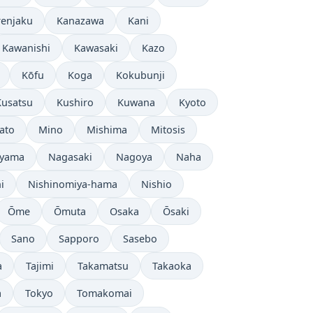
renjaku
Kanazawa
Kani
Kawanishi
Kawasaki
Kazo
Kōfu
Koga
Kokubunji
Kusatsu
Kushiro
Kuwana
Kyoto
ato
Mino
Mishima
Mitosis
eyama
Nagasaki
Nagoya
Naha
i
Nishinomiya-hama
Nishio
Ōme
Ōmuta
Osaka
Ōsaki
Sano
Sapporo
Sasebo
a
Tajimi
Takamatsu
Takaoka
a
Tokyo
Tomakomai