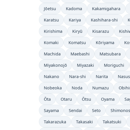
Jōetsu
Kadoma
Kakamigahara
Karatsu
Kariya
Kashihara-shi
K
Kirishima
Kiryū
Kisarazu
Kish
Komaki
Komatsu
Kōriyama
Ko
Machida
Maebashi
Matsubara
Miyakonojō
Miyazaki
Moriguchi
Nakano
Nara-shi
Narita
Nasus
Nobeoka
Noda
Numazu
Obihi
Ōta
Otaru
Ōtsu
Oyama
Sa
Sayama
Sendai
Seto
Shimonos
Takarazuka
Takasaki
Takatsuki