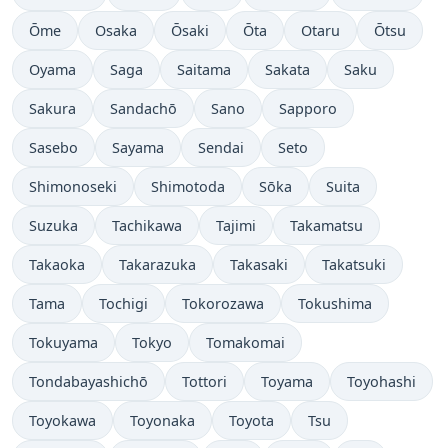
Ōme
Osaka
Ōsaki
Ōta
Otaru
Ōtsu
Oyama
Saga
Saitama
Sakata
Saku
Sakura
Sandachō
Sano
Sapporo
Sasebo
Sayama
Sendai
Seto
Shimonoseki
Shimotoda
Sōka
Suita
Suzuka
Tachikawa
Tajimi
Takamatsu
Takaoka
Takarazuka
Takasaki
Takatsuki
Tama
Tochigi
Tokorozawa
Tokushima
Tokuyama
Tokyo
Tomakomai
Tondabayashichō
Tottori
Toyama
Toyohashi
Toyokawa
Toyonaka
Toyota
Tsu