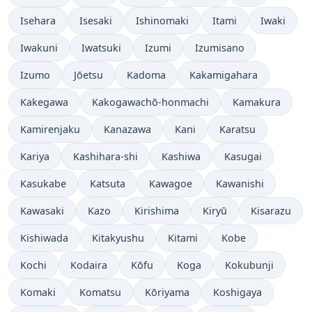
Isehara
Isesaki
Ishinomaki
Itami
Iwaki
Iwakuni
Iwatsuki
Izumi
Izumisano
Izumo
Jōetsu
Kadoma
Kakamigahara
Kakegawa
Kakogawachō-honmachi
Kamakura
Kamirenjaku
Kanazawa
Kani
Karatsu
Kariya
Kashihara-shi
Kashiwa
Kasugai
Kasukabe
Katsuta
Kawagoe
Kawanishi
Kawasaki
Kazo
Kirishima
Kiryū
Kisarazu
Kishiwada
Kitakyushu
Kitami
Kobe
Kochi
Kodaira
Kōfu
Koga
Kokubunji
Komaki
Komatsu
Kōriyama
Koshigaya