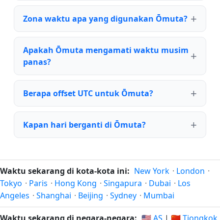
Zona waktu apa yang digunakan Ōmuta?
Apakah Ōmuta mengamati waktu musim
panas?
Berapa offset UTC untuk Ōmuta?
Kapan hari berganti di Ōmuta?
Waktu sekarang di kota-kota ini:
New York
·
London
·
Tokyo
·
Paris
·
Hong Kong
·
Singapura
·
Dubai
·
Los
Angeles
·
Shanghai
·
Beijing
·
Sydney
·
Mumbai
Waktu sekarang di negara-negara:
🇺🇸 AS
|
🇨🇳 Tiongkok