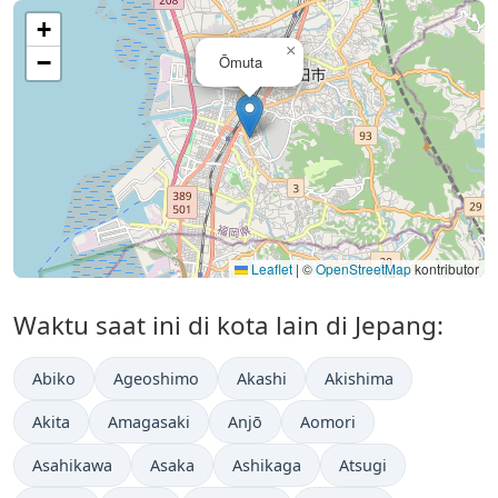
+
×
−
Ōmuta
Leaflet
|
©
OpenStreetMap
kontributor
Waktu saat ini di kota lain di Jepang:
Abiko
Ageoshimo
Akashi
Akishima
Akita
Amagasaki
Anjō
Aomori
Asahikawa
Asaka
Ashikaga
Atsugi