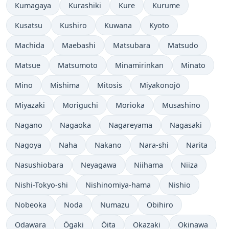
Kumagaya
Kurashiki
Kure
Kurume
Kusatsu
Kushiro
Kuwana
Kyoto
Machida
Maebashi
Matsubara
Matsudo
Matsue
Matsumoto
Minamirinkan
Minato
Mino
Mishima
Mitosis
Miyakonojō
Miyazaki
Moriguchi
Morioka
Musashino
Nagano
Nagaoka
Nagareyama
Nagasaki
Nagoya
Naha
Nakano
Nara-shi
Narita
Nasushiobara
Neyagawa
Niihama
Niiza
Nishi-Tokyo-shi
Nishinomiya-hama
Nishio
Nobeoka
Noda
Numazu
Obihiro
Odawara
Ōgaki
Ōita
Okazaki
Okinawa