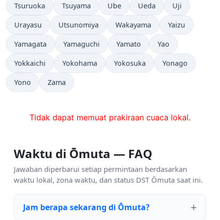
Tsuruoka
Tsuyama
Ube
Ueda
Uji
Urayasu
Utsunomiya
Wakayama
Yaizu
Yamagata
Yamaguchi
Yamato
Yao
Yokkaichi
Yokohama
Yokosuka
Yonago
Yono
Zama
Tidak dapat memuat prakiraan cuaca lokal.
Waktu di Ōmuta — FAQ
Jawaban diperbarui setiap permintaan berdasarkan
waktu lokal, zona waktu, dan status DST Ōmuta saat ini.
Jam berapa sekarang di Ōmuta?