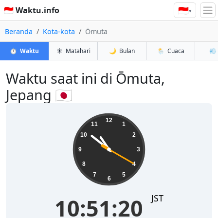
🇮🇩
🇮🇩 Waktu.info
▾
Beranda
Kota-kota
Ōmuta
⏱️
Waktu
☀️
Matahari
🌙
Bulan
🌦️
Cuaca
💨
Waktu saat ini di Ōmuta,
Jepang 🇯🇵
10:51:20
12
11
1
10
2
9
3
8
4
7
5
6
JST
10:51:20