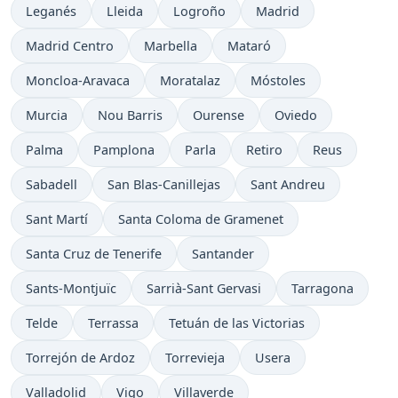
Leganés
Lleida
Logroño
Madrid
Madrid Centro
Marbella
Mataró
Moncloa-Aravaca
Moratalaz
Móstoles
Murcia
Nou Barris
Ourense
Oviedo
Palma
Pamplona
Parla
Retiro
Reus
Sabadell
San Blas-Canillejas
Sant Andreu
Sant Martí
Santa Coloma de Gramenet
Santa Cruz de Tenerife
Santander
Sants-Montjuïc
Sarrià-Sant Gervasi
Tarragona
Telde
Terrassa
Tetuán de las Victorias
Torrejón de Ardoz
Torrevieja
Usera
Valladolid
Vigo
Villaverde