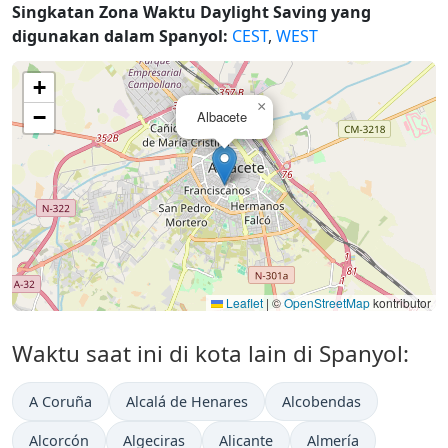
Singkatan Zona Waktu Daylight Saving yang
digunakan dalam Spanyol:
CEST
,
WEST
+
×
−
Albacete
Leaflet
|
©
OpenStreetMap
kontributor
Waktu saat ini di kota lain di Spanyol:
A Coruña
Alcalá de Henares
Alcobendas
Alcorcón
Algeciras
Alicante
Almería