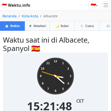
🇮🇩
🇮🇩 Waktu.info
▾
Beranda
Kota-kota
Albacete
⏱️
Waktu
☀️
Matahari
🌙
Bulan
🌦️
Cuaca
💨
Waktu saat ini di Albacete,
Spanyol 🇪🇸
15:21:48
12
11
1
10
2
9
3
8
4
7
5
6
CET
15:21:48