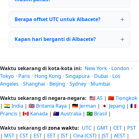
Berapa offset UTC untuk Albacete?
Kapan hari berganti di Albacete?
Waktu sekarang di kota-kota ini:
New York
·
London
·
Tokyo
·
Paris
·
Hong Kong
·
Singapura
·
Dubai
·
Los
Angeles
·
Shanghai
·
Beijing
·
Sydney
·
Mumbai
Waktu sekarang di negara-negara:
🇺🇸 AS
|
🇨🇳 Tiongkok
|
🇮🇳 India
|
🇬🇧 Britania Raya
|
🇩🇪 Jerman
|
🇯🇵 Jepang
|
🇫🇷
Prancis
|
🇨🇦 Kanada
|
🇦🇺 Australia
|
🇧🇷 Brasil
|
Waktu sekarang di
zona waktu
:
UTC
|
GMT
|
CET
|
PST
|
MST
|
CST
|
EST
|
EET
|
IST
|
Cina (CST)
|
JST
|
AEST
|