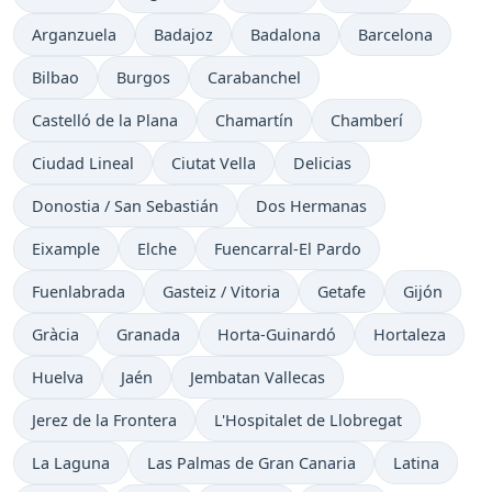
Arganzuela
Badajoz
Badalona
Barcelona
Bilbao
Burgos
Carabanchel
Castelló de la Plana
Chamartín
Chamberí
Ciudad Lineal
Ciutat Vella
Delicias
Donostia / San Sebastián
Dos Hermanas
Eixample
Elche
Fuencarral-El Pardo
Fuenlabrada
Gasteiz / Vitoria
Getafe
Gijón
Gràcia
Granada
Horta-Guinardó
Hortaleza
Huelva
Jaén
Jembatan Vallecas
Jerez de la Frontera
L'Hospitalet de Llobregat
La Laguna
Las Palmas de Gran Canaria
Latina