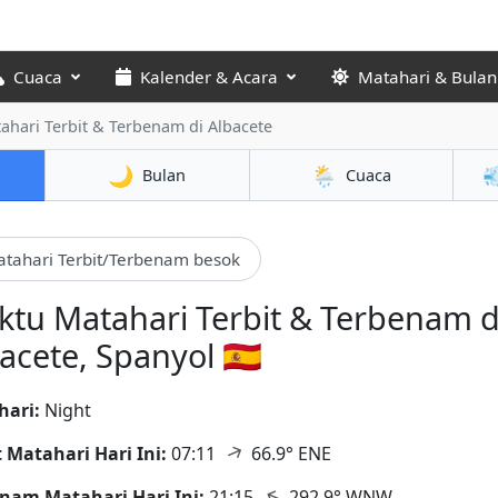
Cuaca
Kalender & Acara
Matahari & Bulan
ahari Terbit & Terbenam
di Albacete
🌙
🌦️

Bulan
Cuaca
tahari Terbit/Terbenam besok
tu Matahari Terbit & Terbenam d
acete, Spanyol 🇪🇸
hari:
Night
↑
t Matahari Hari Ini:
07:11
66.9° ENE
↑
nam Matahari Hari Ini:
21:15
292.9° WNW