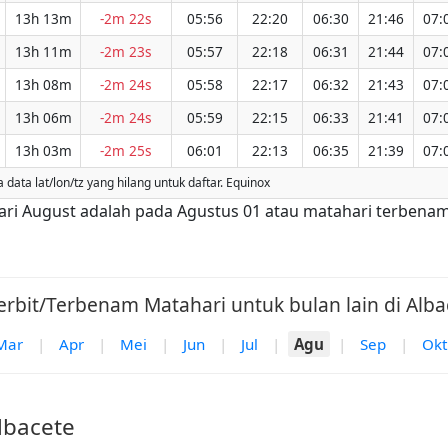
13h 13m
-2m 22s
05:56
22:20
06:30
21:46
07:
13h 11m
-2m 23s
05:57
22:18
06:31
21:44
07:
13h 08m
-2m 24s
05:58
22:17
06:32
21:43
07:
13h 06m
-2m 24s
05:59
22:15
06:33
21:41
07:
13h 03m
-2m 25s
06:01
22:13
06:35
21:39
07:
ata lat/lon/tz yang hilang untuk daftar. Equinox
 dari August adalah pada Agustus 01 atau matahari terbenam
erbit/Terbenam Matahari untuk bulan lain di Albac
Mar
|
Apr
|
Mei
|
Jun
|
Jul
|
Agu
|
Sep
|
Okt
lbacete