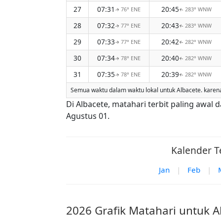
27
07:31
20:45
76° ENE
283° WNW
↑
↑
28
07:32
20:43
77° ENE
283° WNW
↑
↑
29
07:33
20:42
77° ENE
282° WNW
↑
↑
30
07:34
20:40
78° ENE
282° WNW
↑
↑
31
07:35
20:39
78° ENE
282° WNW
↑
↑
Semua waktu dalam waktu lokal untuk Albacete. karena d
Di Albacete, matahari terbit paling awal
Agustus 01.
Kalender T
Jan
|
Feb
|
2026 Grafik Matahari untuk A