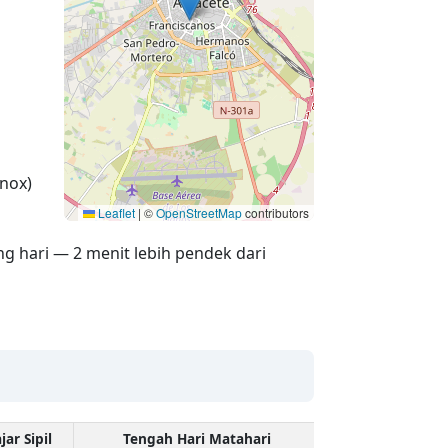
nox)
Leaflet
|
©
OpenStreetMap
contributors
ng hari — 2 menit lebih pendek dari
jar Sipil
Tengah Hari Matahari