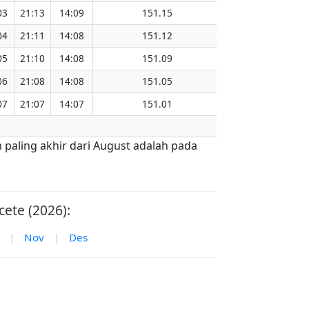
03
21:13
14:09
151.15
04
21:11
14:08
151.12
05
21:10
14:08
151.09
06
21:08
14:08
151.05
07
21:07
14:07
151.01
 paling akhir dari August adalah pada
ete (2026):
|
Nov
|
Des