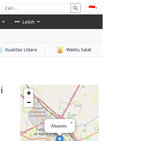
🇮🇩
▾
Lebih

🕌
Kualitas Udara
Waktu Salat
i
+
−
×
Albacete