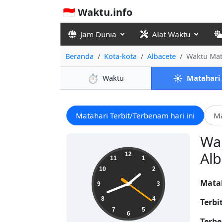
🇮🇩 Waktu.info
Jam Dunia
Alat Waktu
Beranda
Kota-kota
Albacete
Waktu Mat
⏱️
☀️
Waktu
Matahari
Matahari Terbit/Terbenam hari ini
Ma
Wak
01:41:22
Alb
12
11
1
10
2
Mata
9
3
8
4
Terbi
7
5
6
Terbe