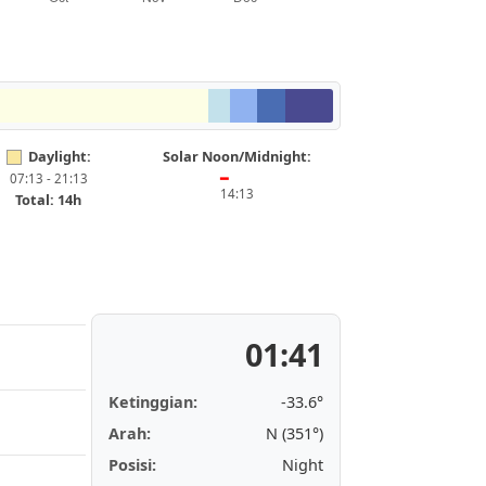
Daylight:
Solar Noon/Midnight:
07:13 - 21:13
━
14:13
Total: 14h
01:41
Ketinggian:
-33.6°
Arah:
N (351°)
Posisi:
Night