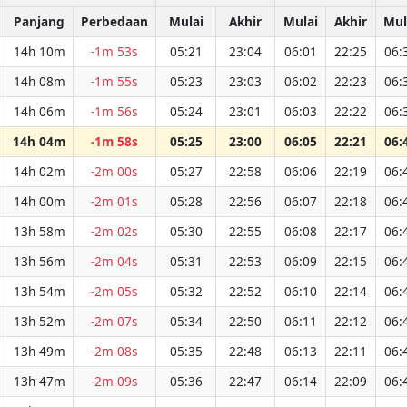
Panjang
Perbedaan
Mulai
Akhir
Mulai
Akhir
Mul
14h 10m
-1m 53s
05:21
23:04
06:01
22:25
06:
14h 08m
-1m 55s
05:23
23:03
06:02
22:23
06:
14h 06m
-1m 56s
05:24
23:01
06:03
22:22
06:
14h 04m
-1m 58s
05:25
23:00
06:05
22:21
06:
14h 02m
-2m 00s
05:27
22:58
06:06
22:19
06:
14h 00m
-2m 01s
05:28
22:56
06:07
22:18
06:
13h 58m
-2m 02s
05:30
22:55
06:08
22:17
06:
13h 56m
-2m 04s
05:31
22:53
06:09
22:15
06:
13h 54m
-2m 05s
05:32
22:52
06:10
22:14
06:
13h 52m
-2m 07s
05:34
22:50
06:11
22:12
06:
13h 49m
-2m 08s
05:35
22:48
06:13
22:11
06:
13h 47m
-2m 09s
05:36
22:47
06:14
22:09
06: