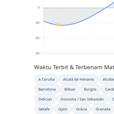
Waktu Terbit & Terbenam Matah
A Coruña
Alcalá de Henares
Alcob
Barcelona
Bilbao
Burgos
Cara
Delicias
Donostia / San Sebastián
Getafe
Gijón
Gràcia
Granada