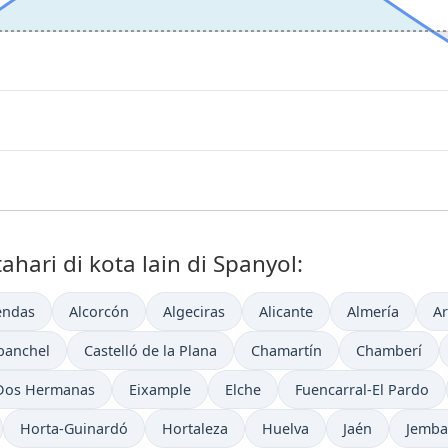
ari di kota lain di Spanyol:
endas
Alcorcón
Algeciras
Alicante
Almería
A
banchel
Castelló de la Plana
Chamartín
Chamberí
Dos Hermanas
Eixample
Elche
Fuencarral-El Pardo
Horta-Guinardó
Hortaleza
Huelva
Jaén
Jemba