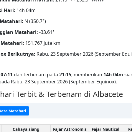
i Hari:
14h 04m
Matahari:
N (350.7°)
ggian Matahari:
-33.61°
 Matahari:
151.767 juta km
ox Berikutnya:
Rabu, 23 September 2026 (September Equi
a
07:11
dan terbenam pada
21:15
, memberikan
14h 04m
sia
 pada Rabu, 23 September 2026 (September Equinox).
ari Terbit & Terbenam di Albacete
 Data Matahari
Cahaya siang
Fajar Astronomis
Fajar Nautical
Fa