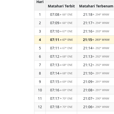
Hari
Matahari Terbit
Matahari Terbenam
1
07:08
21:18
66° ENE
294° WNW
↑
↑
2
07:09
21:17
66° ENE
294° WNW
↑
↑
3
07:10
21:16
67° ENE
293° WNW
↑
↑
4
07:11
21:15
67° ENE
293° WNW
↑
↑
5
07:11
21:14
67° ENE
292° WNW
↑
↑
6
07:12
21:13
68° ENE
292° WNW
↑
↑
7
07:13
21:12
68° ENE
292° WNW
↑
↑
8
07:14
21:10
68° ENE
291° WNW
↑
↑
9
07:15
21:09
69° ENE
291° WNW
↑
↑
10
07:16
21:08
69° ENE
291° WNW
↑
↑
11
07:17
21:07
70° ENE
290° WNW
↑
↑
12
07:18
21:06
70° ENE
290° WNW
↑
↑