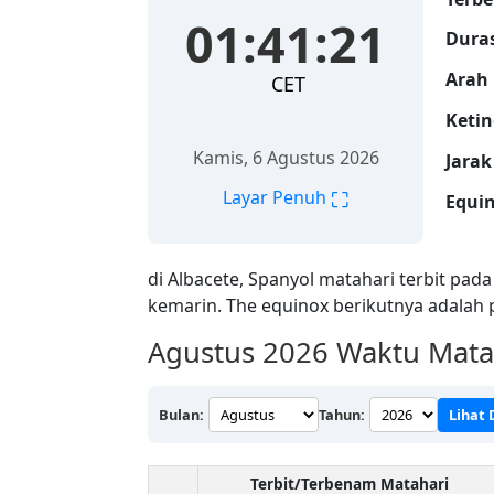
01:41:22
Duras
Arah 
CET
Ketin
Kamis, 6 Agustus 2026
Jarak
⛶
Layar Penuh
Equin
di Albacete, Spanyol matahari terbit pad
kemarin. The equinox berikutnya adalah
Agustus 2026
Waktu Matah
Bulan:
Tahun:
Lihat
Terbit/Terbenam Matahari