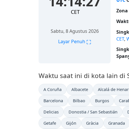
14:14:28
UTC
O
Zona
CET
Wakt
Sabtu, 8 Agustus 2026
Sing
CET
,
⛶
Layar Penuh
Sing
Spany
Waktu saat ini di kota lain di
A Coruña
Albacete
Alcalá de Henar
Barcelona
Bilbao
Burgos
Cara
Delicias
Donostia / San Sebastián
Getafe
Gijón
Gràcia
Granada