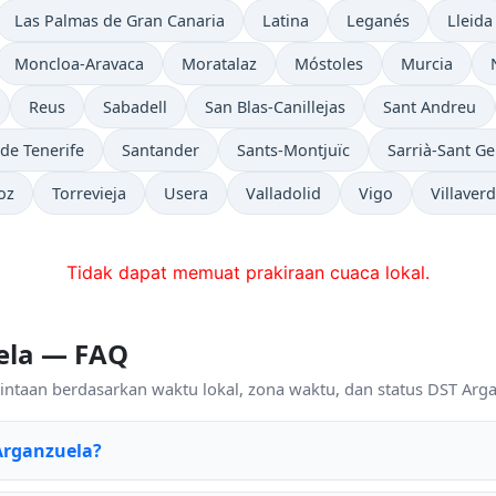
Las Palmas de Gran Canaria
Latina
Leganés
Lleida
Moncloa-Aravaca
Moratalaz
Móstoles
Murcia
Reus
Sabadell
San Blas-Canillejas
Sant Andreu
de Tenerife
Santander
Sants-Montjuïc
Sarrià-Sant Ge
oz
Torrevieja
Usera
Valladolid
Vigo
Villaver
Tidak dapat memuat prakiraan cuaca lokal.
ela — FAQ
ntaan berdasarkan waktu lokal, zona waktu, dan status DST Argan
Arganzuela?