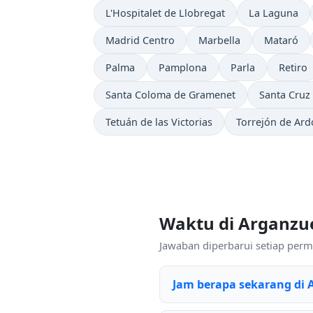
L'Hospitalet de Llobregat
La Laguna
Madrid Centro
Marbella
Mataró
Palma
Pamplona
Parla
Retiro
Santa Coloma de Gramenet
Santa Cruz 
Tetuán de las Victorias
Torrejón de Ard
Waktu di Arganzu
Jawaban diperbarui setiap permi
Jam berapa sekarang di 