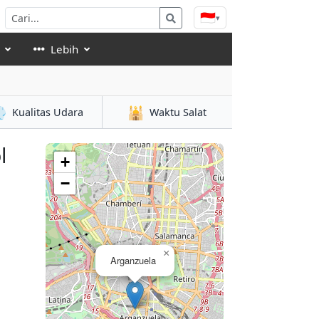
🇮🇩
▾
Lebih

🕌
Kualitas Udara
Waktu Salat
l
+
−
×
Arganzuela