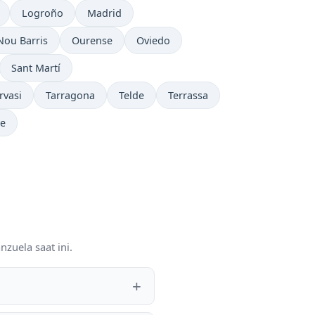
Logroño
Madrid
Nou Barris
Ourense
Oviedo
Sant Martí
rvasi
Tarragona
Telde
Terrassa
de
zuela saat ini.