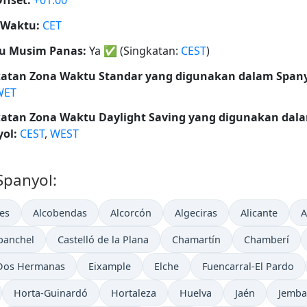
ffset:
+01:00
 Waktu:
CET
u Musim Panas:
Ya
✅
(Singkatan:
CEST
)
katan Zona Waktu Standar yang digunakan dalam Spany
WET
katan Zona Waktu Daylight Saving yang digunakan dal
ol:
CEST
,
WEST
 Spanyol:
es
Alcobendas
Alcorcón
Algeciras
Alicante
A
banchel
Castelló de la Plana
Chamartín
Chamberí
Dos Hermanas
Eixample
Elche
Fuencarral-El Pardo
Horta-Guinardó
Hortaleza
Huelva
Jaén
Jemba