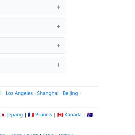
i
·
Los Angeles
·
Shanghai
·
Beijing
·
🇯🇵 Jepang
|
🇫🇷 Prancis
|
🇨🇦 Kanada
|
🇦🇺