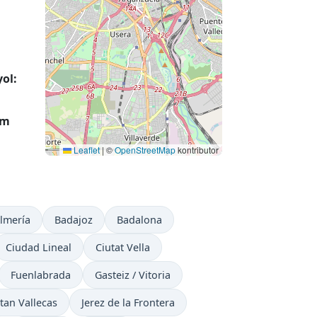
ol:
am
Leaflet
|
©
OpenStreetMap
kontributor
lmería
Badajoz
Badalona
Ciudad Lineal
Ciutat Vella
Fuenlabrada
Gasteiz / Vitoria
tan Vallecas
Jerez de la Frontera