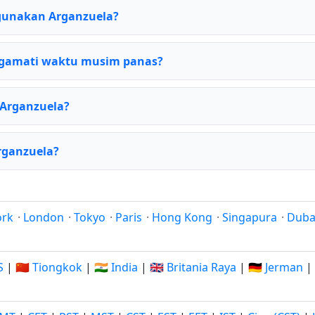
gunakan Arganzuela?
gamati waktu musim panas?
 Arganzuela?
Arganzuela?
ork
·
London
·
Tokyo
·
Paris
·
Hong Kong
·
Singapura
·
Duba
S
|
🇨🇳 Tiongkok
|
🇮🇳 India
|
🇬🇧 Britania Raya
|
🇩🇪 Jerman
|