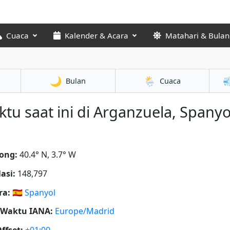
Cuaca
Kalender & Acara
Matahari & Bulan
🌙
🌦️

Bulan
Cuaca
tu saat ini di Arganzuela, Spanyo
ong:
40.4° N, 3.7° W
asi:
148,797
ra:
🇪🇸
Spanyol
 Waktu IANA:
Europe/Madrid