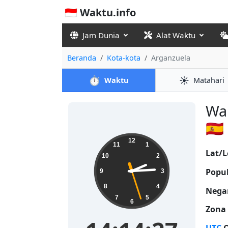
🇮🇩 Waktu.info
Jam Dunia
Alat Waktu
Beranda
Kota-kota
Arganzuela
⏱️
☀️
Waktu
Matahari
Wak
🇪🇸
14:14:28
12
11
1
Lat/L
10
2
Popul
9
3
8
4
Nega
7
5
6
Zona