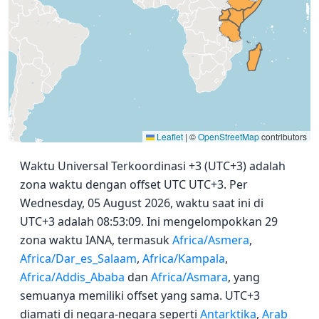
Leaflet
|
©
OpenStreetMap
contributors
Waktu Universal Terkoordinasi +3 (UTC+3) adalah
zona waktu dengan offset UTC UTC+3. Per
Wednesday, 05 August 2026, waktu saat ini di
UTC+3 adalah 08:53:09. Ini mengelompokkan 29
zona waktu IANA, termasuk
Africa/Asmera
,
Africa/Dar_es_Salaam
,
Africa/Kampala
,
Africa/Addis_Ababa
dan
Africa/Asmara
, yang
semuanya memiliki offset yang sama. UTC+3
diamati di negara-negara seperti
Antarktika
,
Arab