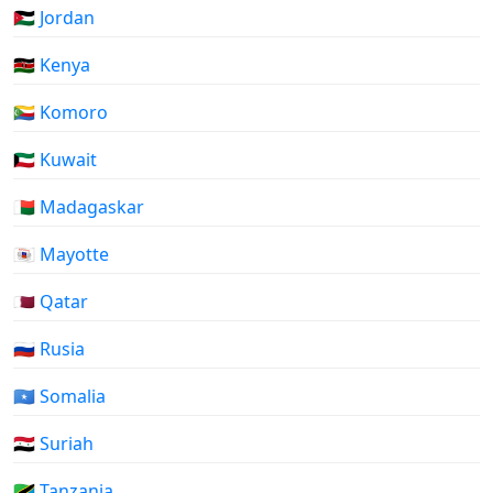
🇯🇴 Jordan
🇰🇪 Kenya
🇰🇲 Komoro
🇰🇼 Kuwait
🇲🇬 Madagaskar
🇾🇹 Mayotte
🇶🇦 Qatar
🇷🇺 Rusia
🇸🇴 Somalia
🇸🇾 Suriah
🇹🇿 Tanzania