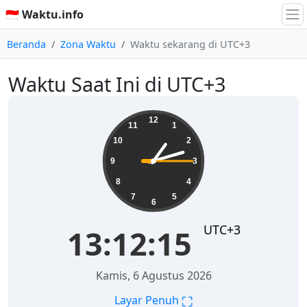
🇮🇩 Waktu.info
Beranda
Zona Waktu
Waktu sekarang di UTC+3
Waktu Saat Ini di UTC+3
13:12:16
12
11
1
10
2
9
3
8
4
7
5
6
UTC+3
13:12:16
Kamis, 6 Agustus 2026
⛶
Layar Penuh