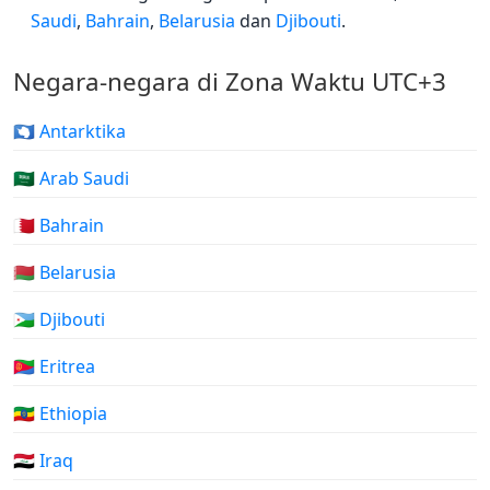
Saudi
,
Bahrain
,
Belarusia
dan
Djibouti
.
Negara-negara di Zona Waktu UTC+3
🇦🇶 Antarktika
🇸🇦 Arab Saudi
🇧🇭 Bahrain
🇧🇾 Belarusia
🇩🇯 Djibouti
🇪🇷 Eritrea
🇪🇹 Ethiopia
🇮🇶 Iraq