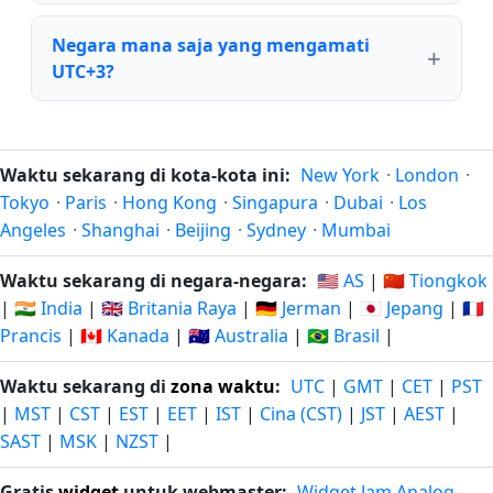
Negara mana saja yang mengamati
UTC+3?
Waktu sekarang di kota-kota ini:
New York
·
London
·
Tokyo
·
Paris
·
Hong Kong
·
Singapura
·
Dubai
·
Los
Angeles
·
Shanghai
·
Beijing
·
Sydney
·
Mumbai
Waktu sekarang di negara-negara:
🇺🇸 AS
|
🇨🇳 Tiongkok
|
🇮🇳 India
|
🇬🇧 Britania Raya
|
🇩🇪 Jerman
|
🇯🇵 Jepang
|
🇫🇷
Prancis
|
🇨🇦 Kanada
|
🇦🇺 Australia
|
🇧🇷 Brasil
|
Waktu sekarang di
zona waktu
:
UTC
|
GMT
|
CET
|
PST
|
MST
|
CST
|
EST
|
EET
|
IST
|
Cina (CST)
|
JST
|
AEST
|
SAST
|
MSK
|
NZST
|
Gratis
widget
untuk webmaster:
Widget Jam Analog