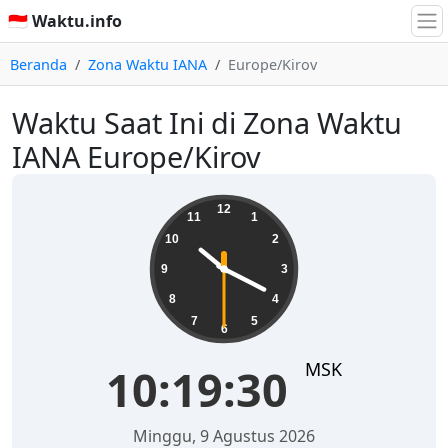
🇮🇩 Waktu.info
Beranda
Zona Waktu IANA
Europe/Kirov
Waktu Saat Ini di Zona Waktu
IANA Europe/Kirov
10:19:30
12
11
1
10
2
9
3
8
4
7
5
6
MSK
10:19:30
Minggu, 9 Agustus 2026