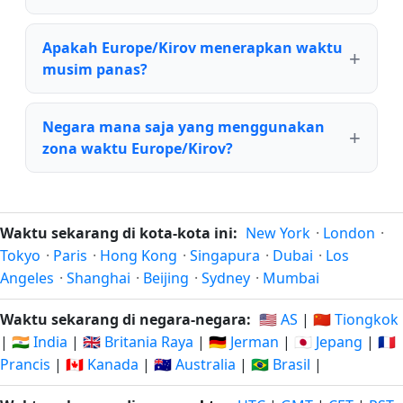
Apakah Europe/Kirov menerapkan waktu
musim panas?
Negara mana saja yang menggunakan
zona waktu Europe/Kirov?
Waktu sekarang di kota-kota ini:
New York
·
London
·
Tokyo
·
Paris
·
Hong Kong
·
Singapura
·
Dubai
·
Los
Angeles
·
Shanghai
·
Beijing
·
Sydney
·
Mumbai
Waktu sekarang di negara-negara:
🇺🇸 AS
|
🇨🇳 Tiongkok
|
🇮🇳 India
|
🇬🇧 Britania Raya
|
🇩🇪 Jerman
|
🇯🇵 Jepang
|
🇫🇷
Prancis
|
🇨🇦 Kanada
|
🇦🇺 Australia
|
🇧🇷 Brasil
|