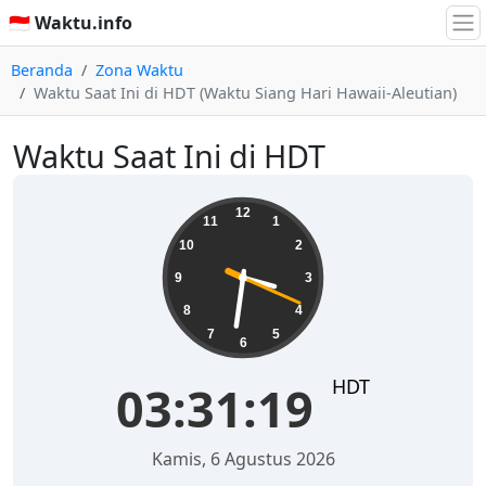
🇮🇩 Waktu.info
Beranda
Zona Waktu
Waktu Saat Ini di HDT (Waktu Siang Hari Hawaii-Aleutian)
Waktu Saat Ini di HDT
03:31:19
12
11
1
10
2
9
3
8
4
7
5
6
HDT
03:31:19
Kamis, 6 Agustus 2026