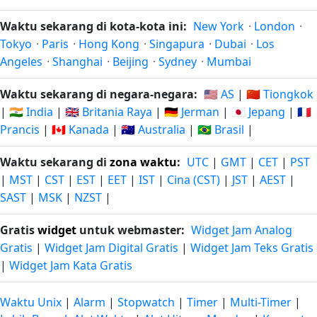
Waktu sekarang di kota-kota ini:
New York
·
London
·
Tokyo
·
Paris
·
Hong Kong
·
Singapura
·
Dubai
·
Los
Angeles
·
Shanghai
·
Beijing
·
Sydney
·
Mumbai
Waktu sekarang di negara-negara:
🇺🇸 AS
|
🇨🇳 Tiongkok
|
🇮🇳 India
|
🇬🇧 Britania Raya
|
🇩🇪 Jerman
|
🇯🇵 Jepang
|
🇫🇷
Prancis
|
🇨🇦 Kanada
|
🇦🇺 Australia
|
🇧🇷 Brasil
|
Waktu sekarang di
zona waktu
:
UTC
|
GMT
|
CET
|
PST
|
MST
|
CST
|
EST
|
EET
|
IST
|
Cina (CST)
|
JST
|
AEST
|
SAST
|
MSK
|
NZST
|
Gratis
widget
untuk webmaster:
Widget Jam Analog
Gratis
|
Widget Jam Digital Gratis
|
Widget Jam Teks Gratis
|
Widget Jam Kata Gratis
Waktu Unix
|
Alarm
|
Stopwatch
|
Timer
|
Multi-Timer
|