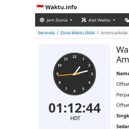
🇮🇩 Waktu.info
Jam Dunia
Alat Waktu
Beranda
Zona Waktu IANA
America/Adak
Wak
01:12:44
Am
12
11
1
10
2
Nama
9
3
8
4
Offse
7
5
6
Perpa
01:12:44
Offse
Singk
HDT
Seda