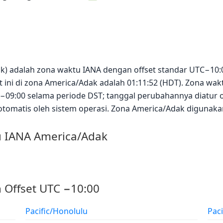
k) adalah zona waktu IANA dengan offset standar UTC−10:0
t ini di zona America/Adak adalah 01:11:52 (HDT). Zona wa
−09:00 selama periode DST; tanggal perubahannya diatur o
otomatis oleh sistem operasi. Zona America/Adak digunaka
u IANA America/Adak
 Offset UTC −10:00
Pacific/Honolulu
Paci