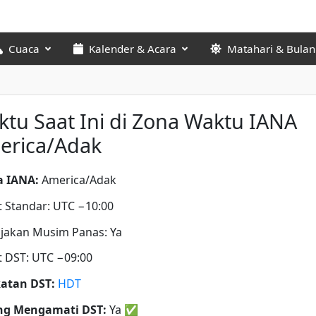
Cuaca
Kalender & Acara
Matahari & Bulan
tu Saat Ini di Zona Waktu IANA
erica/Adak
 IANA:
America/Adak
t Standar: UTC −10:00
jakan Musim Panas: Ya
t DST: UTC −09:00
atan DST:
HDT
ng Mengamati DST:
Ya
✅