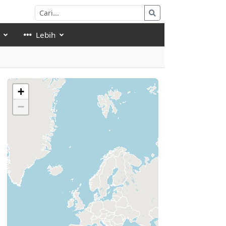
Lebih
+
−