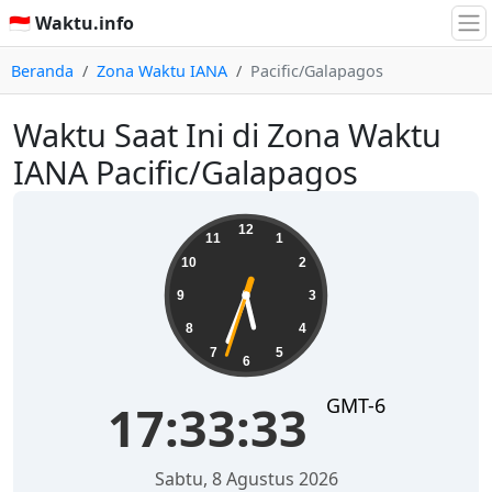
🇮🇩 Waktu.info
Beranda
Zona Waktu IANA
Pacific/Galapagos
Waktu Saat Ini di Zona Waktu
IANA Pacific/Galapagos
17:33:33
12
11
1
10
2
9
3
8
4
7
5
6
GMT-6
17:33:33
Sabtu, 8 Agustus 2026