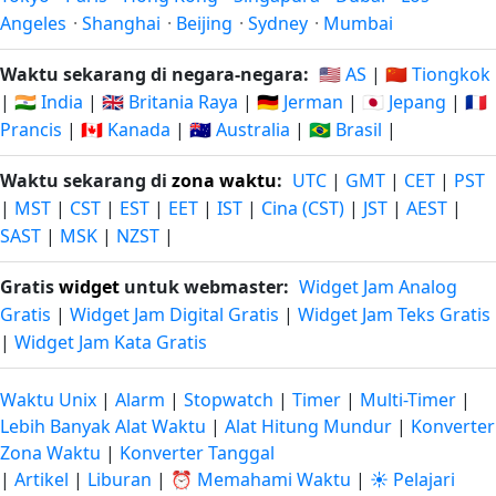
Angeles
·
Shanghai
·
Beijing
·
Sydney
·
Mumbai
Waktu sekarang di negara-negara:
🇺🇸 AS
|
🇨🇳 Tiongkok
|
🇮🇳 India
|
🇬🇧 Britania Raya
|
🇩🇪 Jerman
|
🇯🇵 Jepang
|
🇫🇷
Prancis
|
🇨🇦 Kanada
|
🇦🇺 Australia
|
🇧🇷 Brasil
|
Waktu sekarang di
zona waktu
:
UTC
|
GMT
|
CET
|
PST
|
MST
|
CST
|
EST
|
EET
|
IST
|
Cina (CST)
|
JST
|
AEST
|
SAST
|
MSK
|
NZST
|
Gratis
widget
untuk webmaster:
Widget Jam Analog
Gratis
|
Widget Jam Digital Gratis
|
Widget Jam Teks Gratis
|
Widget Jam Kata Gratis
Waktu Unix
|
Alarm
|
Stopwatch
|
Timer
|
Multi-Timer
|
Lebih Banyak Alat Waktu
|
Alat Hitung Mundur
|
Konverter
Zona Waktu
|
Konverter Tanggal
|
Artikel
|
Liburan
|
⏰ Memahami Waktu
|
☀️ Pelajari