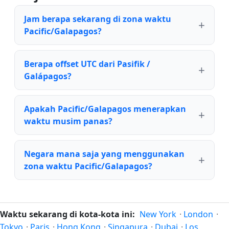
Jam berapa sekarang di zona waktu
Pacific/Galapagos?
Berapa offset UTC dari Pasifik /
Galápagos?
Apakah Pacific/Galapagos menerapkan
waktu musim panas?
Negara mana saja yang menggunakan
zona waktu Pacific/Galapagos?
Waktu sekarang di kota-kota ini:
New York
·
London
·
Tokyo
·
Paris
·
Hong Kong
·
Singapura
·
Dubai
·
Los