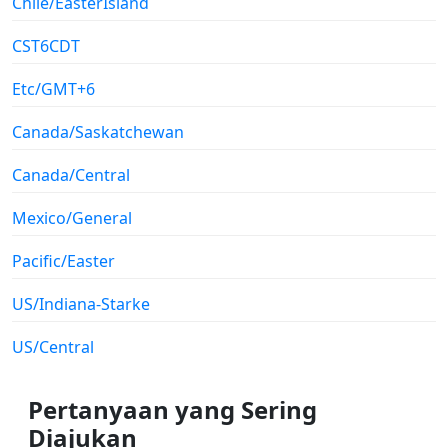
Chile/EasterIsland
CST6CDT
Etc/GMT+6
Canada/Saskatchewan
Canada/Central
Mexico/General
Pacific/Easter
US/Indiana-Starke
US/Central
Pertanyaan yang Sering
Diajukan