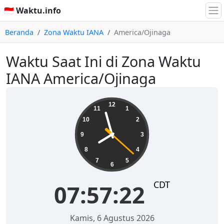
🇮🇩 Waktu.info
Beranda
Zona Waktu IANA
America/Ojinaga
Waktu Saat Ini di Zona Waktu
IANA America/Ojinaga
07:57:22
12
11
1
10
2
9
3
8
4
7
5
6
CDT
07:57:22
Kamis, 6 Agustus 2026