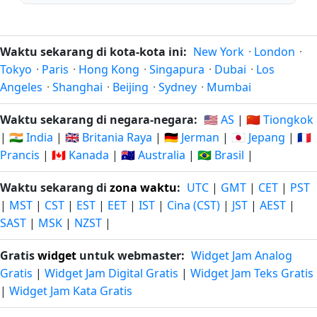
Waktu sekarang di kota-kota ini:
New York
·
London
·
Tokyo
·
Paris
·
Hong Kong
·
Singapura
·
Dubai
·
Los
Angeles
·
Shanghai
·
Beijing
·
Sydney
·
Mumbai
Waktu sekarang di negara-negara:
🇺🇸 AS
|
🇨🇳 Tiongkok
|
🇮🇳 India
|
🇬🇧 Britania Raya
|
🇩🇪 Jerman
|
🇯🇵 Jepang
|
🇫🇷
Prancis
|
🇨🇦 Kanada
|
🇦🇺 Australia
|
🇧🇷 Brasil
|
Waktu sekarang di
zona waktu
:
UTC
|
GMT
|
CET
|
PST
|
MST
|
CST
|
EST
|
EET
|
IST
|
Cina (CST)
|
JST
|
AEST
|
SAST
|
MSK
|
NZST
|
Gratis
widget
untuk webmaster:
Widget Jam Analog
Gratis
|
Widget Jam Digital Gratis
|
Widget Jam Teks Gratis
|
Widget Jam Kata Gratis