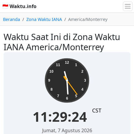
🇮🇩 Waktu.info
Beranda
Zona Waktu IANA
America/Monterrey
Waktu Saat Ini di Zona Waktu
IANA America/Monterrey
11:29:24
12
11
1
10
2
9
3
8
4
7
5
6
CST
11:29:24
Jumat, 7 Agustus 2026