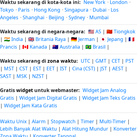
Waktu sekarang di kota-kota ini:
New York
·
London
·
Tokyo
·
Paris
·
Hong Kong
·
Singapura
·
Dubai
·
Los
Angeles
·
Shanghai
·
Beijing
·
Sydney
·
Mumbai
Waktu sekarang di negara-negara:
🇺🇸 AS
|
🇨🇳 Tiongkok
|
🇮🇳 India
|
🇬🇧 Britania Raya
|
🇩🇪 Jerman
|
🇯🇵 Jepang
|
🇫🇷
Prancis
|
🇨🇦 Kanada
|
🇦🇺 Australia
|
🇧🇷 Brasil
|
Waktu sekarang di
zona waktu
:
UTC
|
GMT
|
CET
|
PST
|
MST
|
CST
|
EST
|
EET
|
IST
|
Cina (CST)
|
JST
|
AEST
|
SAST
|
MSK
|
NZST
|
Gratis
widget
untuk webmaster:
Widget Jam Analog
Gratis
|
Widget Jam Digital Gratis
|
Widget Jam Teks Gratis
|
Widget Jam Kata Gratis
Waktu Unix
|
Alarm
|
Stopwatch
|
Timer
|
Multi-Timer
|
Lebih Banyak Alat Waktu
|
Alat Hitung Mundur
|
Konverter
Zona Waktu
|
Konverter Tanggal