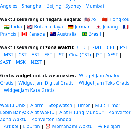
Angeles
·
Shanghai
·
Beijing
·
Sydney
·
Mumbai
Waktu sekarang di negara-negara:
🇺🇸 AS
|
🇨🇳 Tiongkok
|
🇮🇳 India
|
🇬🇧 Britania Raya
|
🇩🇪 Jerman
|
🇯🇵 Jepang
|
🇫🇷
Prancis
|
🇨🇦 Kanada
|
🇦🇺 Australia
|
🇧🇷 Brasil
|
Waktu sekarang di
zona waktu
:
UTC
|
GMT
|
CET
|
PST
|
MST
|
CST
|
EST
|
EET
|
IST
|
Cina (CST)
|
JST
|
AEST
|
SAST
|
MSK
|
NZST
|
Gratis
widget
untuk webmaster:
Widget Jam Analog
Gratis
|
Widget Jam Digital Gratis
|
Widget Jam Teks Gratis
|
Widget Jam Kata Gratis
Waktu Unix
|
Alarm
|
Stopwatch
|
Timer
|
Multi-Timer
|
Lebih Banyak Alat Waktu
|
Alat Hitung Mundur
|
Konverter
Zona Waktu
|
Konverter Tanggal
|
Artikel
|
Liburan
|
⏰ Memahami Waktu
|
☀️ Pelajari