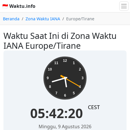
🇮🇩 Waktu.info
Beranda
Zona Waktu IANA
Europe/Tirane
Waktu Saat Ini di Zona Waktu
IANA Europe/Tirane
05:42:20
12
11
1
10
2
9
3
8
4
7
5
6
CEST
05:42:20
Minggu, 9 Agustus 2026