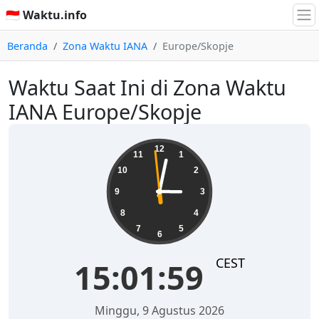
🇮🇩 Waktu.info
Beranda
Zona Waktu IANA
Europe/Skopje
Waktu Saat Ini di Zona Waktu
IANA Europe/Skopje
15:02:00
12
11
1
10
2
9
3
8
4
7
5
6
CEST
15:02:00
Minggu, 9 Agustus 2026