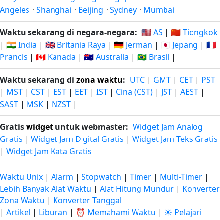
Angeles
·
Shanghai
·
Beijing
·
Sydney
·
Mumbai
Waktu sekarang di negara-negara:
🇺🇸 AS
|
🇨🇳 Tiongkok
|
🇮🇳 India
|
🇬🇧 Britania Raya
|
🇩🇪 Jerman
|
🇯🇵 Jepang
|
🇫🇷
Prancis
|
🇨🇦 Kanada
|
🇦🇺 Australia
|
🇧🇷 Brasil
|
Waktu sekarang di
zona waktu
:
UTC
|
GMT
|
CET
|
PST
|
MST
|
CST
|
EST
|
EET
|
IST
|
Cina (CST)
|
JST
|
AEST
|
SAST
|
MSK
|
NZST
|
Gratis
widget
untuk webmaster:
Widget Jam Analog
Gratis
|
Widget Jam Digital Gratis
|
Widget Jam Teks Gratis
|
Widget Jam Kata Gratis
Waktu Unix
|
Alarm
|
Stopwatch
|
Timer
|
Multi-Timer
|
Lebih Banyak Alat Waktu
|
Alat Hitung Mundur
|
Konverter
Zona Waktu
|
Konverter Tanggal
|
Artikel
|
Liburan
|
⏰ Memahami Waktu
|
☀️ Pelajari