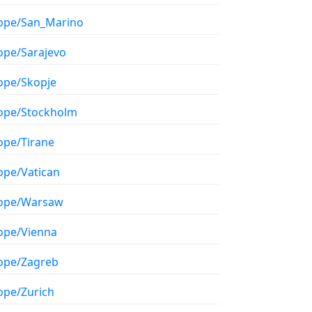
ope/San_Marino
ope/Sarajevo
ope/Skopje
ope/Stockholm
ope/Tirane
ope/Vatican
ope/Warsaw
ope/Vienna
ope/Zagreb
ope/Zurich