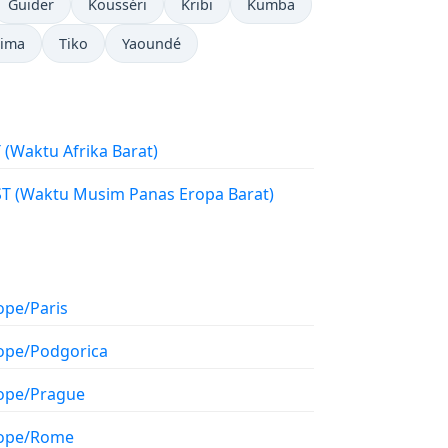
Guider
Kousséri
Kribi
Kumba
ima
Tiko
Yaoundé
WAT (Waktu Afrika Barat)
WEST (Waktu Musim Panas Eropa Barat)
ope/Paris
ope/Podgorica
ope/Prague
ope/Rome