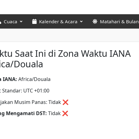
Cuaca
Kalender & Acara
Matahari & Bulan
tu Saat Ini di Zona Waktu IANA
ica/Douala
 IANA:
Africa/Douala
t Standar: UTC +01:00
jakan Musim Panas: Tidak ❌
ng Mengamati DST:
Tidak
❌