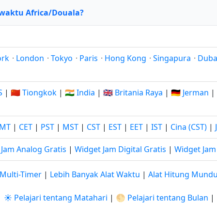
 waktu Africa/Douala?
ork
·
London
·
Tokyo
·
Paris
·
Hong Kong
·
Singapura
·
Duba
S
|
🇨🇳 Tiongkok
|
🇮🇳 India
|
🇬🇧 Britania Raya
|
🇩🇪 Jerman
|
MT
|
CET
|
PST
|
MST
|
CST
|
EST
|
EET
|
IST
|
Cina (CST)
|
 Jam Analog Gratis
|
Widget Jam Digital Gratis
|
Widget Jam 
Multi-Timer
|
Lebih Banyak Alat Waktu
|
Alat Hitung Mund
|
☀️ Pelajari tentang Matahari
|
🌕 Pelajari tentang Bulan
|