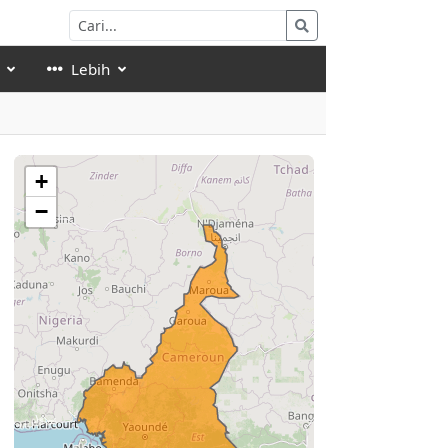
Lebih
+
−