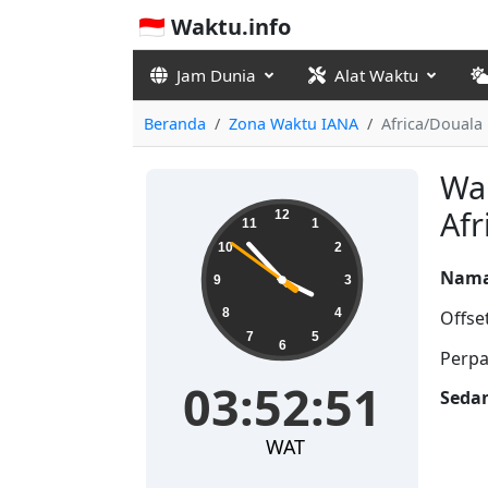
🇮🇩 Waktu.info
Jam Dunia
Alat Waktu
Beranda
Zona Waktu IANA
Africa/Douala
Wak
03:52:52
Afr
12
11
1
10
2
Nama
9
3
8
4
Offse
7
5
6
Perpa
03:52:52
Seda
WAT