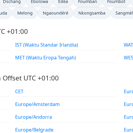
Dschang
Ébolowa
Edéa
Foumban
Foumbot
uda
Melong
Ngaoundéré
Nkongsamba
Sangmél
TC +01:00
IST (Waktu Standar Irlandia)
MET (Waktu Eropa Tengah)
 Offset UTC +01:00
CET
Eur
Europe/Amsterdam
Eur
Europe/Andorra
Eur
Europe/Belgrade
Eur