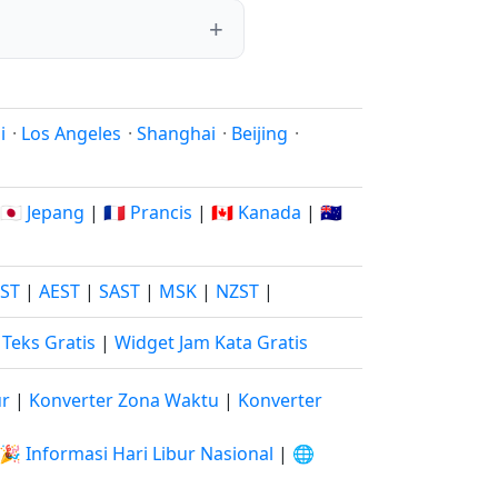
i
·
Los Angeles
·
Shanghai
·
Beijing
·
🇯🇵 Jepang
|
🇫🇷 Prancis
|
🇨🇦 Kanada
|
🇦🇺
JST
|
AEST
|
SAST
|
MSK
|
NZST
|
Teks Gratis
|
Widget Jam Kata Gratis
ur
|
Konverter Zona Waktu
|
Konverter
🎉 Informasi Hari Libur Nasional
|
🌐