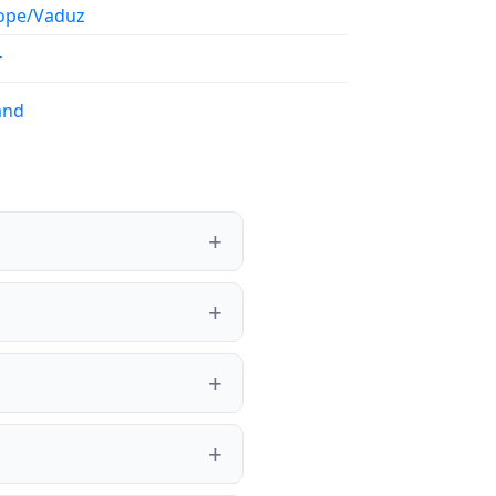
ope/Vaduz
T
and