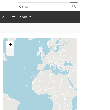
Lebih
+
−