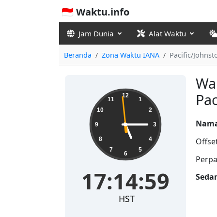
🇮🇩 Waktu.info
Jam Dunia
Alat Waktu
Beranda
Zona Waktu IANA
Pacific/Johnst
Wak
17:14:59
Pac
12
11
1
10
2
Nama
9
3
8
4
Offse
7
5
6
Perpa
17:14:59
Seda
HST