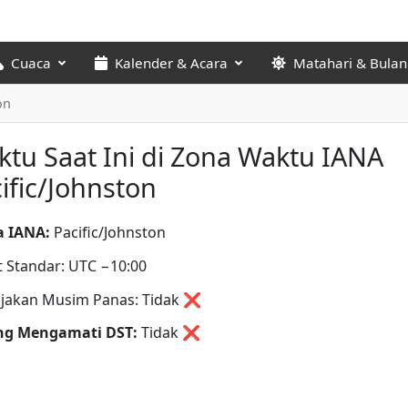
Cuaca
Kalender & Acara
Matahari & Bulan
on
tu Saat Ini di Zona Waktu IANA
ific/Johnston
 IANA:
Pacific/Johnston
t Standar: UTC −10:00
jakan Musim Panas: Tidak ❌
ng Mengamati DST:
Tidak
❌