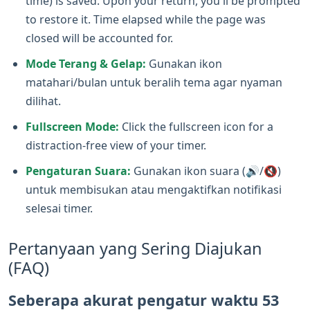
time) is saved. Upon your return, you'll be prompted
to restore it. Time elapsed while the page was
closed will be accounted for.
Mode Terang & Gelap:
Gunakan ikon
matahari/bulan untuk beralih tema agar nyaman
dilihat.
Fullscreen Mode:
Click the fullscreen icon for a
distraction-free view of your timer.
Pengaturan Suara:
Gunakan ikon suara (🔊/🔇)
untuk membisukan atau mengaktifkan notifikasi
selesai timer.
Pertanyaan yang Sering Diajukan
(FAQ)
Seberapa akurat pengatur waktu 53