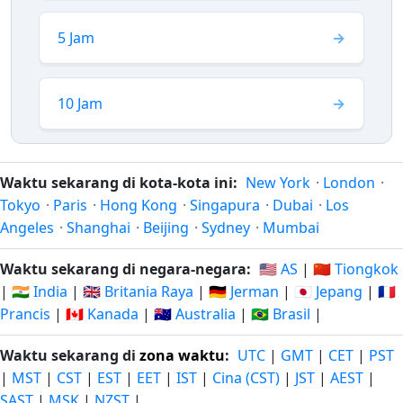
5 Jam
10 Jam
Waktu sekarang di kota-kota ini:
New York
·
London
·
Tokyo
·
Paris
·
Hong Kong
·
Singapura
·
Dubai
·
Los
Angeles
·
Shanghai
·
Beijing
·
Sydney
·
Mumbai
Waktu sekarang di negara-negara:
🇺🇸 AS
|
🇨🇳 Tiongkok
|
🇮🇳 India
|
🇬🇧 Britania Raya
|
🇩🇪 Jerman
|
🇯🇵 Jepang
|
🇫🇷
Prancis
|
🇨🇦 Kanada
|
🇦🇺 Australia
|
🇧🇷 Brasil
|
Waktu sekarang di
zona waktu
:
UTC
|
GMT
|
CET
|
PST
|
MST
|
CST
|
EST
|
EET
|
IST
|
Cina (CST)
|
JST
|
AEST
|
SAST
|
MSK
|
NZST
|